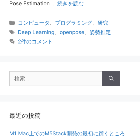
Pose Estimation …
続きを読む
カ
コンピュータ
、
プログラミング
、
研究
テ
タ
Deep Learning
、
openpose
、
姿勢推定
ゴ
グ
2件のコメント
リ
ー
検
索:
最近の投稿
M1 Mac上でのM5Stack開発の最初に躓くところ