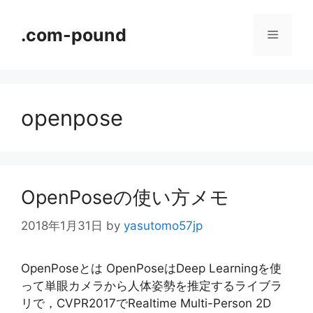
コ
ン
.com-pound
メ
テ
ン
ニ
ツ
へ
openpose
ス
ュ
キ
ッ
ー
プ
OpenPoseの使い方メモ
2018年1月31日
by
yasutomo57jp
OpenPoseとは OpenPoseはDeep Learningを使
って単眼カメラから人体姿勢を推定するライブラ
リで，CVPR2017でRealtime Multi-Person 2D