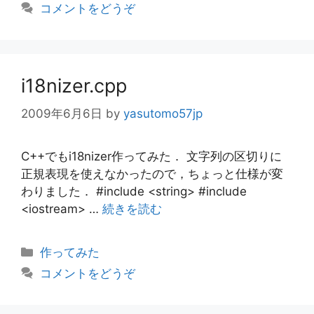
コメントをどうぞ
リ
ー
i18nizer.cpp
2009年6月6日
by
yasutomo57jp
C++でもi18nizer作ってみた． 文字列の区切りに
正規表現を使えなかったので，ちょっと仕様が変
わりました． #include <string> #include
<iostream> …
続きを読む
カ
作ってみた
テ
コメントをどうぞ
ゴ
リ