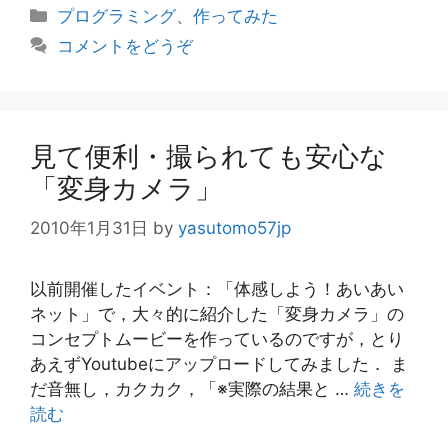
カ
プログラミング
、
作ってみた
テ
コメントをどうぞ
ゴ
リ
ー
見て便利・撮られても安心な
「変身カメラ」
2010年1月31日
by
yasutomo57jp
以前開催したイベント：「体感しよう！あいあい
ネット」で，大々的に紹介した「変身カメラ」の
コンセプトムービーを作っているのですが，とり
あえずYoutubeにアップロードしてみました． ま
だ音無し，カクカク，「※実際の結果と …
続きを
読む