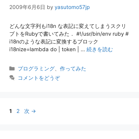
2009年6月6日
by
yasutomo57jp
どんな文字列もi18n な表記に変えてしまうスクリ
プトをRubyで書いてみた． #!/usr/bin/env ruby #
i18nのような表記に変換するブロック
i18nize=lambda do | token | …
続きを読む
カ
プログラミング
、
作ってみた
テ
コメントをどうぞ
ゴ
リ
ー
ペ
ペ
1
2
次
→
ー
ー
ジ
ジ