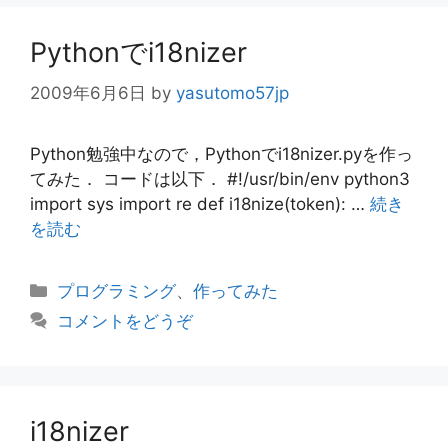
ー
Pythonでi18nizer
2009年6月6日
by
yasutomo57jp
Python勉強中なので，Pythonでi18nizer.pyを作っ
てみた． コードは以下． #!/usr/bin/env python3
import sys import re def i18nize(token): …
続き
を読む
カ
プログラミング
、
作ってみた
テ
コメントをどうぞ
ゴ
リ
ー
i18nizer