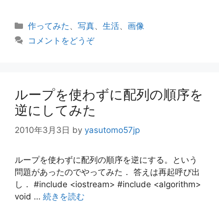
カ
作ってみた
、
写真
、
生活
、
画像
テ
コメントをどうぞ
ゴ
リ
ー
ループを使わずに配列の順序を
逆にしてみた
2010年3月3日
by
yasutomo57jp
ループを使わずに配列の順序を逆にする。という
問題があったのでやってみた． 答えは再起呼び出
し． #include <iostream> #include <algorithm>
void …
続きを読む