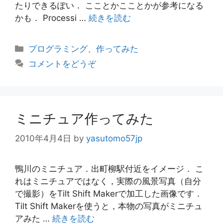
たりできるぽい． こことかこことかが参考になる
かも． Processi …
続きを読む
カ
プログラミング
、
作ってみた
テ
コメントをどうぞ
ゴ
リ
ー
ミニチュア作ってみた
2010年4月4日
by
yasutomo57jp
鴨川のミニチュア．出町柳駅付近をイメージ． こ
れはミニチュアではなく，実際の風景写真（自分
で撮影）をTilt Shift Makerで加工した画像です．
Tilt Shift Makerを使うと，本物の写真がミニチュ
アみた …
続きを読む