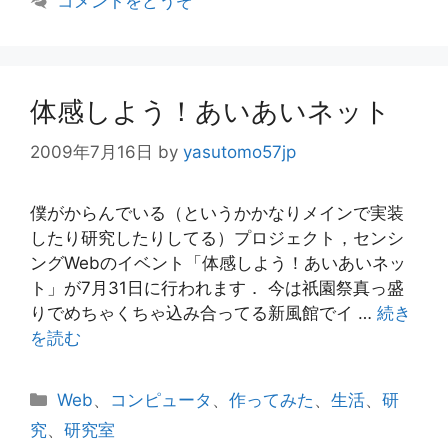
コメントをどうぞ
ゴ
リ
ー
体感しよう！あいあいネット
2009年7月16日
by
yasutomo57jp
僕がからんでいる（というかかなりメインで実装
したり研究したりしてる）プロジェクト，センシ
ングWebのイベント「体感しよう！あいあいネッ
ト」が7月31日に行われます． 今は祇園祭真っ盛
りでめちゃくちゃ込み合ってる新風館でイ …
続き
を読む
カ
Web
、
コンピュータ
、
作ってみた
、
生活
、
研
テ
究
、
研究室
ゴ