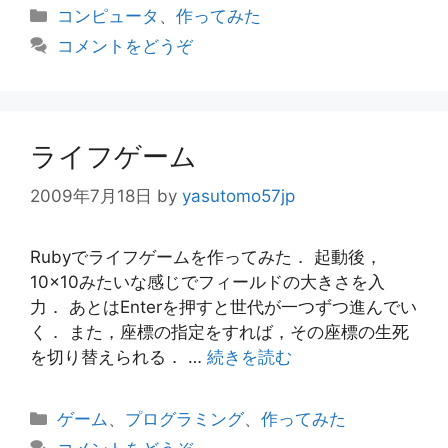
カ
コンピュータ
、
作ってみた
テ
コメントをどうぞ
ゴ
リ
ー
ライフゲーム
2009年7月18日
by
yasutomo57jp
Rubyでライフゲームを作ってみた． 起動後，
10×10みたいな感じでフィールドの大きさを入
力． あとはEnterを押すと世代が一つずつ進んでい
く． また，座標の指定をすれば，その座標の生死
を切り替えられる． …
続きを読む
カ
ゲーム
、
プログラミング
、
作ってみた
テ