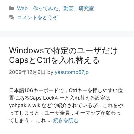
カ
Web
、
作ってみた
、
動画
、
研究室
テ
コメントをどうぞ
ゴ
リ
ー
Windowsで特定のユーザだけ
CapsとCtrlを入れ替える
2009年12月9日
by
yasutomo57jp
日本語106キーボードで，Ctrlキーを押しやすい位
置にあるCaps Lockキーと入れ替える設定は
yohgaki’s wikiなどで紹介されているが，これをや
ってしまうと，ユーザ全員，キーマップが変わっ
てしまう． これ …
続きを読む