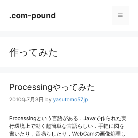
コ
ン
.com-pound
メ
テ
ン
ニ
ツ
へ
作ってみた
ス
ュ
キ
ッ
ー
プ
Processingやってみた
2010年7月3日
by
yasutomo57jp
Processingという言語がある．Javaで作られた実
行環境上で動く超簡単な言語らしい．手軽に図を
書いたり，音鳴らしたり，WebCamの画像処理し