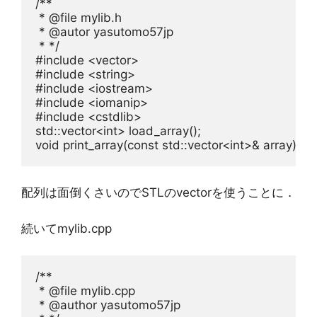
/**
 * @file mylib.h
 * @autor yasutomo57jp
 * */
#include 
<vector>
#include 
<string>
#include 
<iostream>
#include 
<iomanip>
#include 
<cstdlib>
std::vector<
int
void
 print_array(
const
 std::vector<
int
配列は面倒くさいのでSTLのvectorを使うことに．
続いてmylib.cpp
/**
 * @file mylib.cpp
 * @author yasutomo57jp