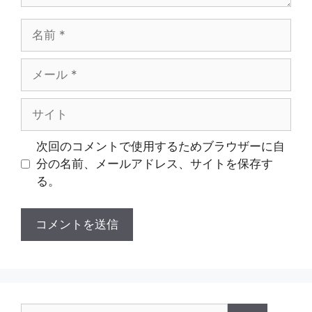
名
前
メ
ー
ル
サ
イ
ト
次回のコメントで使用するためブラウザーに自
分の名前、メールアドレス、サイトを保存す
る。
検