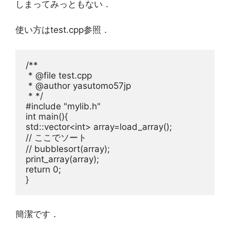
しまってみっともない．
使い方はtest.cpp参照．
/**
 * @file test.cpp
 * @author yasutomo57jp
 * */
#include 
"mylib.h"
int
 main(){

std::vector<
int
// ここでソート
// bubblesort(array);
return
0
;

簡潔です．