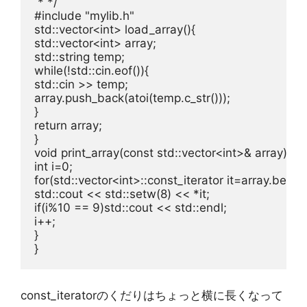
 * */
#include 
"mylib.h"
std::vector<
int
> load_array(){

std::vector<
int
> array;

while
(!std::cin.eof()){

std::cin >> temp;

array.push_back(atoi(temp.c_str()));

return
 array;

void
 print_array(
const
 std::vector<
int
int
 i=
0
for
(std::vector<
int
>::const_iterator it=array.begin()
std::cout << std::setw(
8
if
(i%
10
 == 
9
)std::cout << std::endl;

i++;

}

const_iteratorのくだりはちょっと横に長くなって