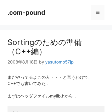
コ
ン
.com-pound
メ
テ
ン
ニ
ツ
へ
Sortingのための準備
ス
ュ
キ
（C++編）
ッ
ー
プ
2008年8月18日
by
yasutomo57jp
まだやってるよこの人・・・と言うわけで、
C++でも書いてみた．
まずはヘッダファイルmylib.hから．