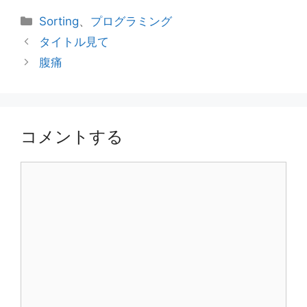
カ
Sorting
、
プログラミング
テ
タイトル見て
ゴ
腹痛
リ
ー
コメントする
コ
メ
ン
ト