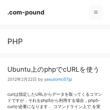
コ
ン
.com-pound
メ
テ
ン
ニ
ツ
へ
PHP
ス
ュ
キ
ッ
ー
プ
Ubuntu上のphpでcURLを使う
2012年2月22日
by
yasutomo57jp
curlは指定したURLからデータを取ってくるコマン
ドですが，それをphp5から利用する場合，php5-
curlが必要になります． コマンドライン上で を実