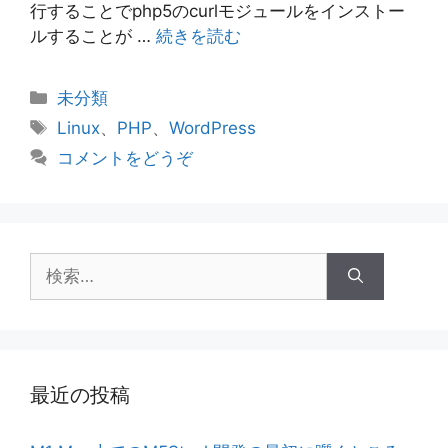
行することでphp5のcurlモジュールをインストー
ルすることが …
続きを読む
カ
未分類
テ
タ
Linux
、
PHP
、
WordPress
ゴ
グ
コメントをどうぞ
リ
ー
検
索:
最近の投稿