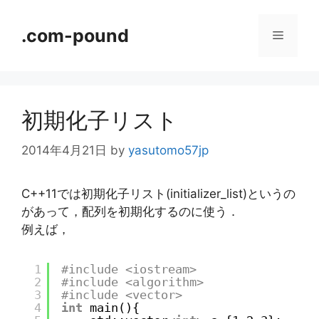
コ
ン
.com-pound
メ
テ
ン
ニ
ツ
へ
初期化子リスト
ス
ュ
キ
2014年4月21日
by
yasutomo57jp
ッ
ー
プ
C++11では初期化子リスト(initializer_list)というの
があって，配列を初期化するのに使う．
例えば，
1
#include <iostream>
2
#include <algorithm>
3
#include <vector>
4
int
main(){