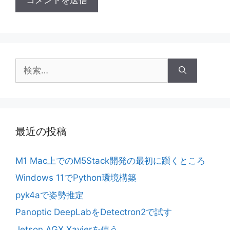
検
索:
最近の投稿
M1 Mac上でのM5Stack開発の最初に躓くところ
Windows 11でPython環境構築
pyk4aで姿勢推定
Panoptic DeepLabをDetectron2で試す
Jetson AGX Xavierを使う