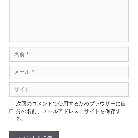
ト
名
前
メ
ー
ル
サ
イ
ト
次回のコメントで使用するためブラウザーに自
分の名前、メールアドレス、サイトを保存す
る。