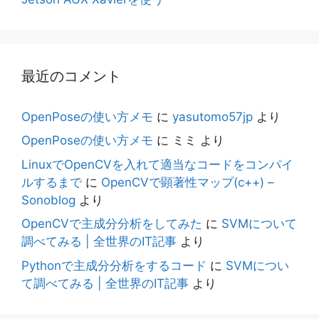
最近のコメント
OpenPoseの使い方メモ
に
yasutomo57jp
より
OpenPoseの使い方メモ
に
ミミ
より
LinuxでOpenCVを入れて適当なコードをコンパイ
ルするまで
に
OpenCVで顕著性マップ(c++) –
Sonoblog
より
OpenCVで主成分分析をしてみた
に
SVMについて
調べてみる | 全世界のIT記事
より
Pythonで主成分分析をするコード
に
SVMについ
て調べてみる | 全世界のIT記事
より