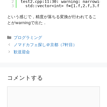
2
test2.cpp:11:30: warning: narrowing 
3
std::vector<int> f={1.f,2.f,3.f};
という感じで，精度が落ちる変換が行われてるこ
とがwarningで出た．
カ
プログラミング
テ
ノマドカフェ探し＠京都（7軒目）
ゴ
歓送迎会
リ
ー
コメントする
コ
メ
ン