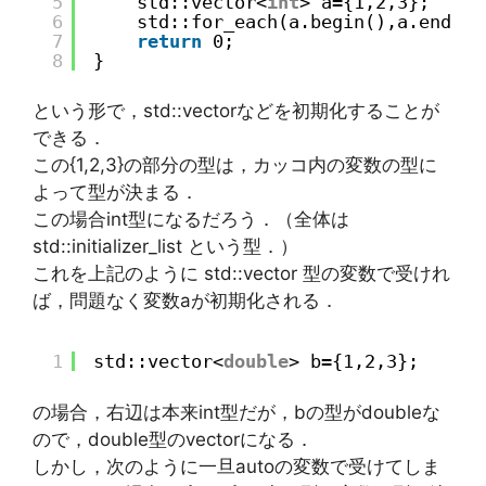
5
std::vector<
int
> a={1,2,3};
6
std::for_each(a.begin(),a.end(),
7
return
0;
8
}
という形で，std::vector
などを初期化することが
できる．
この{1,2,3}の部分の型は，カッコ内の変数の型に
よって型が決まる．
この場合int型になるだろう．（全体は
std::initializer_list
という型．）
これを上記のように std::vector
型の変数で受けれ
ば，問題なく変数aが初期化される．
1
std::vector<
double
> b={1,2,3};
の場合，右辺は本来int型だが，bの型がdoubleな
ので，double型のvectorになる．
しかし，次のように一旦autoの変数で受けてしま