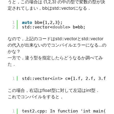
うと，この場合は {1,2,3} の中の型で変数の型が決
定されてしまい，bbはstd::vector
になる．
1
auto
bb={1,2,3};
2
std::vector<
double
> b=bb;
なので，上記のコードはstd::vector
とstd::vector
の代入が出来ないのでコンパイルエラーになる…の
かな？
一方で，違う型を指定したらどうなるか調べてみ
た．
1
std::vector<
int
> c={1.f, 2.f, 3.f};
この場合，右辺はfloat型に対して左辺はint型．
これでコンパイルをすると，
1
test2.cpp: In function 'int main()':