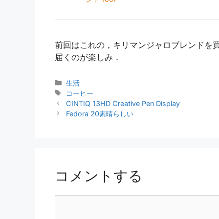
前回はこれの，キリマンジャロブレンドを
届くのが楽しみ．
カ
生活
テ
タ
コーヒー
ゴ
グ
CINTIQ 13HD Creative Pen Display
リ
Fedora 20素晴らしい
ー
コメントする
コ
メ