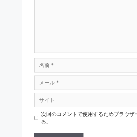
ン
ト
名
前
メ
ー
ル
サ
イ
ト
次回のコメントで使用するためブラウザ
る。