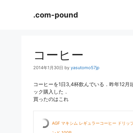
コ
ン
.com-pound
テ
ン
ツ
へ
ス
コーヒー
キ
ッ
2014年1月30日
by
yasutomo57jp
プ
コーヒーを1日3,4杯飲んでいる．昨年12月
ック購入した．
買ったのはこれ
AGF マキシム レギュラーコーヒー ドリ
ンド 100P