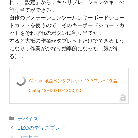
れ，「設定」から，キャリブレーションやキーの
割り当てができる．
自作のアノテーションツールはキーボードショー
トカットを使うので，そのキーボードショートカ
ットをそれぞれのボタンに割り当てた．
すると大抵の作業がタブレットだけでできるよう
になり，作業がかなり効率的になった（気がす
る）．
Wacom 液晶ペンタブレット 13.3フルHD液晶
Cintiq 13HD DTK-1300/K0
カ
デバイス
テ
EIZOのディスプレイ
ゴ
コーヒー