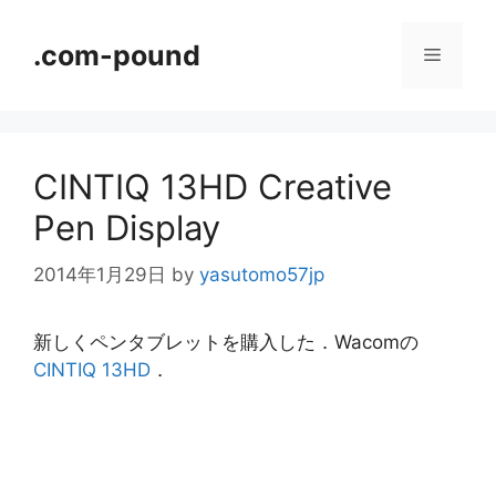
コ
ン
.com-pound
メ
テ
ン
ニ
ツ
へ
CINTIQ 13HD Creative
ス
ュ
キ
Pen Display
ッ
ー
プ
2014年1月29日
by
yasutomo57jp
新しくペンタブレットを購入した．Wacomの
CINTIQ 13HD
．