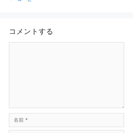
リ
ー
コメントする
コ
メ
ン
ト
名
前