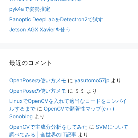
pyk4aで姿勢推定
Panoptic DeepLabをDetectron2で試す
Jetson AGX Xavierを使う
最近のコメント
OpenPoseの使い方メモ
に
yasutomo57jp
より
OpenPoseの使い方メモ
に
ミミ
より
LinuxでOpenCVを入れて適当なコードをコンパイ
ルするまで
に
OpenCVで顕著性マップ(c++) –
Sonoblog
より
OpenCVで主成分分析をしてみた
に
SVMについて
調べてみる | 全世界のIT記事
より