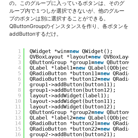
の。このグループに入っているボタンは、そのグ
ループ内で１つしか選択できないが、他のグルー
プのボタンは別に選択することができる。
QButtonGroupのインスタンスを作り、各ボタンを
addButtonするだけ。
1
QWidget *win=
new
QWidget();
2
QVBoxLayout *layout=
new
QVBoxLayout
3
QButtonGroup *group1=
new
QButtonGro
4
QLabel *label1=
new
QLabel(QObject::
5
QRadioButton *button11=
new
QRadioBu
6
QRadioButton *button12=
new
QRadioBu
7
group1->addButton(button11);
8
group1->addButton(button12);
9
layout->addWidget(label1);
10
layout->addWidget(button11);
11
layout->addWidget(button12);
12
QButtonGroup *group2=
new
QButtonGro
13
QLabel *label2=
new
QLabel(QObject::
14
QRadioButton *button21=
new
QRadioBu
15
QRadioButton *button22=
new
QRadioBu
16
group2->addButton(button21);