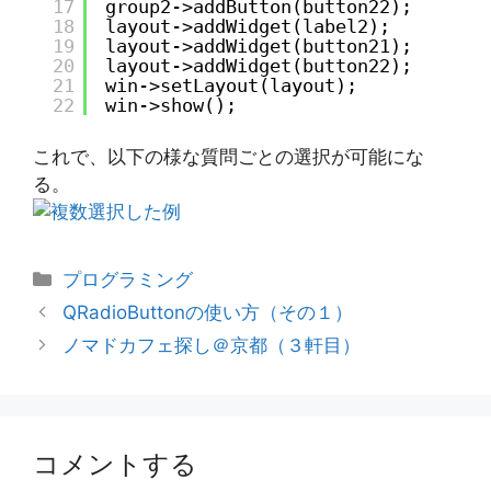
17
group2->addButton(button22);
18
layout->addWidget(label2);
19
layout->addWidget(button21);
20
layout->addWidget(button22);
21
win->setLayout(layout);
22
win->show();
これで、以下の様な質問ごとの選択が可能にな
る。
カ
プログラミング
テ
QRadioButtonの使い方（その１）
ゴ
ノマドカフェ探し＠京都（３軒目）
リ
ー
コメントする