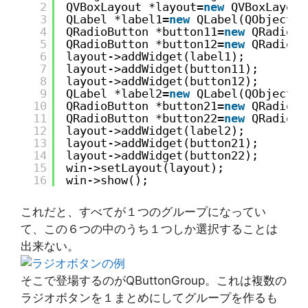
2
QVBoxLayout *layout=
new
QVBoxLayout
3
QLabel *label1=
new
QLabel(QObject::
4
QRadioButton *button11=
new
QRadioBu
5
QRadioButton *button12=
new
QRadioBu
6
layout->addWidget(label1);
7
layout->addWidget(button11);
8
layout->addWidget(button12);
9
QLabel *label2=
new
QLabel(QObject::
10
QRadioButton *button21=
new
QRadioBu
11
QRadioButton *button22=
new
QRadioBu
12
layout->addWidget(label2);
13
layout->addWidget(button21);
14
layout->addWidget(button22);
15
win->setLayout(layout);
16
win->show();
これだと、すべてが１つのグループになってい
て、この６つの中のうち１つしか選択することは
出来ない。
そこで登場するのがQButtonGroup。これは複数の
ラジオボタンを１まとめにしてグループを作るも