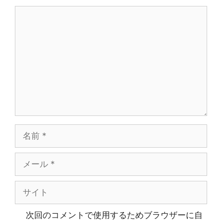
コ
メ
ン
ト
名
前
メ
ー
ル
サ
イ
ト
次回のコメントで使用するためブラウザーに自