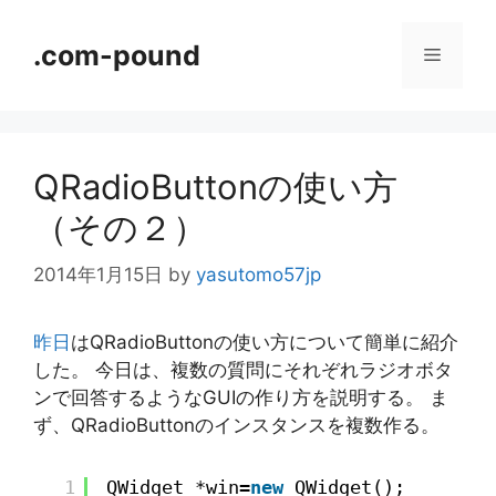
コ
ン
.com-pound
メ
テ
ン
ニ
ツ
へ
QRadioButtonの使い方
ス
ュ
キ
（その２）
ッ
ー
プ
2014年1月15日
by
yasutomo57jp
昨日
はQRadioButtonの使い方について簡単に紹介
した。 今日は、複数の質問にそれぞれラジオボタ
ンで回答するようなGUIの作り方を説明する。 ま
ず、QRadioButtonのインスタンスを複数作る。
1
QWidget *win=
new
QWidget();