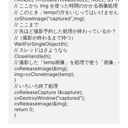
// ここから img を使った時間のかかる画像処理
// このとき，tempの方をいじってはいけません
cvShowImage(
"captured"
// ここまで
// 先ほど撮影予約した処理が終わっているか？
//（撮影が終わるまで待つ）
// スレッドはさようなら
// 撮影した「temp画像」を処理で使う「画像」へ
cvReleaseImage(&img);

img=cvCloneImage(temp);

// いろいろ終了処理
cvReleaseCapture (&capture);

cvDestroyWindow(
"captured"
);

return
0
;
