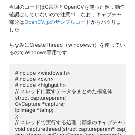
今回のコードはC言語とOpenCVを使った例．動作
確認はしていないので注意
*1
．なお，キャプチャ
部分は
OpenCV.jpのサンプルコード
からパクリま
した．
ちなみにCreateThread（windows.h）を使ってい
るのでWindows専用です．
#include 
<windows.h>
#include 
<cv.h>
#include 
<highgui.h>
// スレッドに渡すデータをまとめた構造体
struct
 captureparam{

CvCapture *capture;

IplImage *temp;

// スレッドで実行する処理（画像のキャプチャ）
void
 capturethread(
struct
 captureparam* cap){
