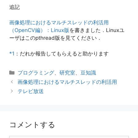
追記
画像処理におけるマルチスレッドの利活用
（OpenCV編）：Linux版
を書きました．Linuxユ
ーザはこのpthread版を見てください．
*1
：だれか報告してもらえると助かります
カ
プログラミング
、
研究室
、
豆知識
テ
画像処理におけるマルチスレッドの利活用
ゴ
テレビ放送
リ
ー
コメントする