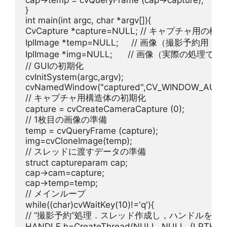
cap->temp = cvQueryFrame (cap->capture);

int
 main(
int
 argc, 
char
 *argv[]){

CvCapture *capture=
NULL
; 
// キャプチャ用の構
IplImage *temp=
NULL
;     
// 画像（撮影予約用「t
IplImage *img=
NULL
;      
// 画像（実際の処理で
// GUIの初期化
cvInitSystem(argc,argv);

cvNamedWindow(
"captured"
// キャプチャ用構造体の初期化
capture = cvCreateCameraCapture (
0
// 1枚目の画像の準備
temp = cvQueryFrame (capture);

// スレッドに渡すデータの準備
struct
 captureparam cap;

cap->cam=capture;

// メインループ
while
((
char
)cvWaitKey(
10
)!=
'q'
// “撮影予約”処理．スレッド作成し，ハンドルを保
HANDLE h=CreateThread(
NULL
, 
NULL
, (LPTHRE