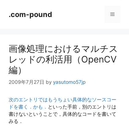
コ
ン
.com-pound
メ
テ
ン
ニ
ツ
へ
画像処理におけるマルチス
ス
ュ
キ
レッドの利活用（OpenCV
ッ
ー
編）
プ
2009年7月27日
by
yasutomo57jp
次のエントリではもうちょい具体的なソースコー
ドを書く．かも．
といった手前，別のエントリは
書けないということで，具体的なコードを書いて
みる．