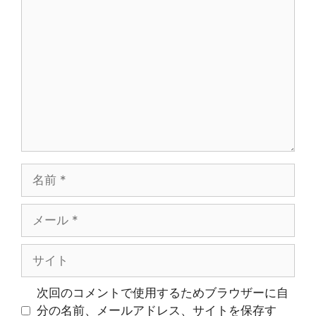
コ
メ
ン
ト
名
前
メ
ー
ル
サ
イ
ト
次回のコメントで使用するためブラウザーに自
分の名前、メールアドレス、サイトを保存す