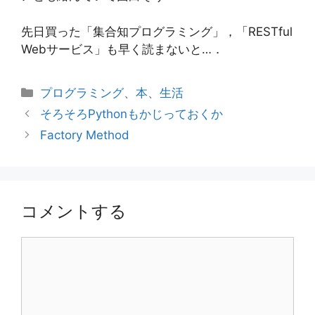
先日買った「集合知プログラミング」，「RESTful
Webサービス」も早く読まないと…．
カ
プログラミング
、
本
、
生活
テ
そろそろPythonもかじっておくか
ゴ
Factory Method
リ
ー
コメントする
コ
メ
ン
ト