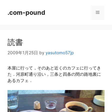
コ
ン
.com-pound
メ
テ
ン
ニ
ツ
へ
読書
ス
ュ
キ
2009年1月25日
by
yasutomo57jp
ッ
ー
プ
本屋に行って，そのあと近くのカフェに行ってき
た．河原町通り沿い，三条と四条の間の路地裏に
あるカフェ．