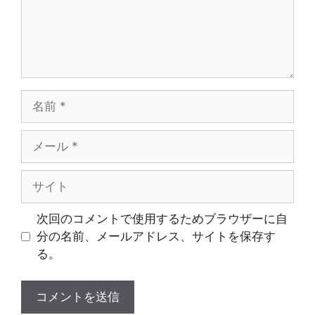
名
前
メ
ー
ル
サ
イ
ト
次回のコメントで使用するためブラウザーに自
分の名前、メールアドレス、サイトを保存す
る。