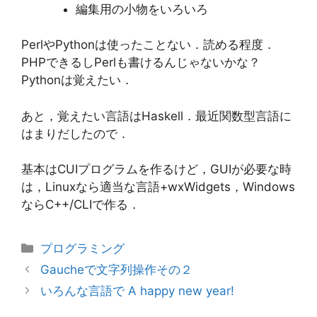
編集用の小物をいろいろ
PerlやPythonは使ったことない．読める程度．
PHPできるしPerlも書けるんじゃないかな？
Pythonは覚えたい．
あと，覚えたい言語はHaskell．最近関数型言語に
はまりだしたので．
基本はCUIプログラムを作るけど，GUIが必要な時
は，Linuxなら適当な言語+wxWidgets，Windows
ならC++/CLIで作る．
カ
プログラミング
テ
Gaucheで文字列操作その２
ゴ
いろんな言語で A happy new year!
リ
ー