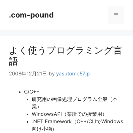
コ
ン
.com-pound
メ
テ
ン
ニ
ツ
へ
よく使うプログラミング言
ス
ュ
キ
語
ッ
ー
プ
2008年12月21日
by
yasutomo57jp
C/C++
研究用の画像処理プログラム全般（本
業）
WindowsAPI（某所での授業用）
.NET Framework（C++/CLIでWindows
向け小物）