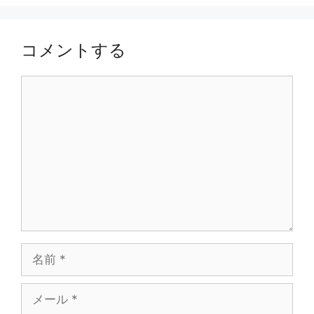
コメントする
コ
メ
ン
ト
名
前
メ
ー