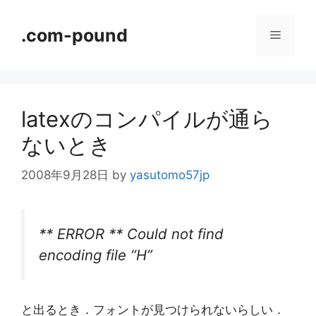
コ
ン
.com-pound
メ
テ
ン
ニ
ツ
へ
latexのコンパイルが通ら
ス
ュ
キ
ないとき
ッ
ー
プ
2008年9月28日
by
yasutomo57jp
** ERROR ** Could not find
encoding file “H”
と出るとき．フォントが見つけられないらしい．