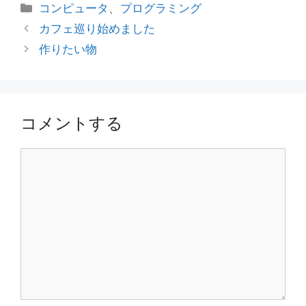
カ
コンピュータ
、
プログラミング
テ
カフェ巡り始めました
ゴ
作りたい物
リ
ー
コメントする
コ
メ
ン
ト