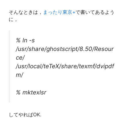
そんなときは，
まったり東京+
で書いてあるよう
に，
% ln -s
/usr/share/ghostscript/8.50/Resour
ce/
/usr/local/teTeX/share/texmf/dvipdf
m/
% mktexlsr
してやればOK.