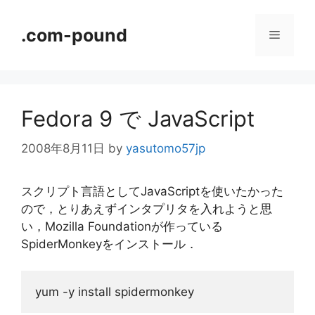
コ
ン
.com-pound
メ
テ
ン
ニ
ツ
へ
Fedora 9 で JavaScript
ス
ュ
キ
2008年8月11日
by
yasutomo57jp
ッ
ー
プ
スクリプト言語としてJavaScriptを使いたかった
ので，とりあえずインタプリタを入れようと思
い，Mozilla Foundationが作っている
SpiderMonkeyをインストール．