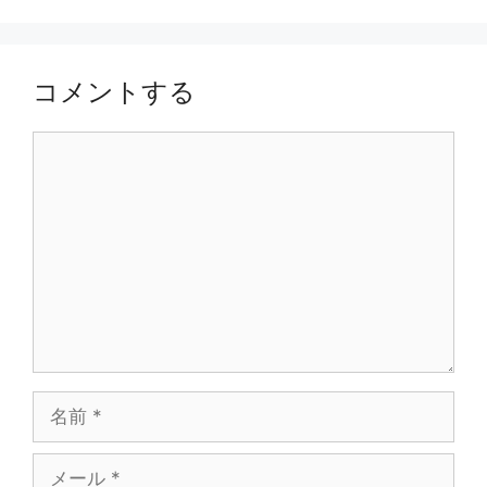
ー
コメントする
コ
メ
ン
ト
名
前
メ