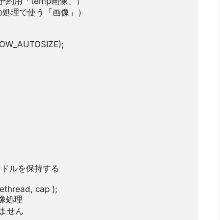
影予約用「temp画像」）
際の処理で使う「画像」）
ハンドルを保持する
画像処理
けません