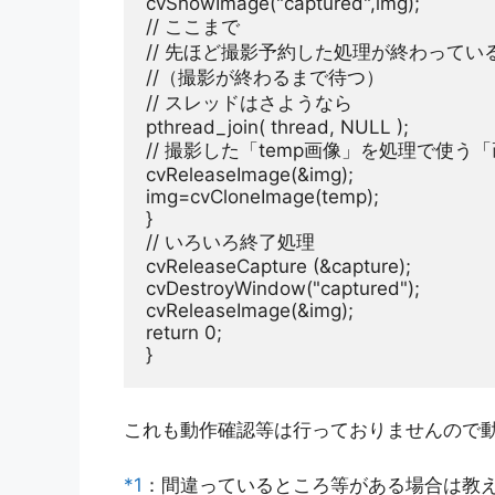
cvShowImage(
"captured"
// ここまで
// 先ほど撮影予約した処理が終わってい
//（撮影が終わるまで待つ）
// スレッドはさようなら
pthread_join( thread, 
NULL
// 撮影した「temp画像」を処理で使う
cvReleaseImage(&img);

img=cvCloneImage(temp);

// いろいろ終了処理
cvReleaseCapture (&capture);

cvDestroyWindow(
"captured"
);

return
0
;

これも動作確認等は行っておりませんので
*1
：間違っているところ等がある場合は教