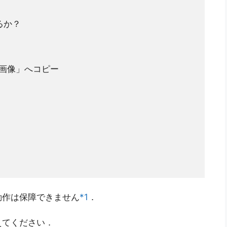
るか？
「画像」へコピー
動作は保障できません
*1
．
えてください．