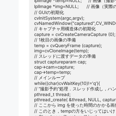
IplImage *temp=
NULL
;     
// 画像（撮
IplImage *img=
NULL
;      
// 画像（実
// GUIの初期化
cvInitSystem(argc,argv);

cvNamedWindow(
"captured"
// キャプチャ用構造体の初期化
capture = cvCreateCameraCapture (
0
// 1枚目の画像の準備
temp = cvQueryFrame (capture);

// スレッドに渡すデータの準備
struct
 captureparam cap;

cap->cam=capture;

// メインループ
while
((
char
)cvWaitKey(
10
)!=
'q'
// “撮影予約”処理．スレッド作成し，
pthread_t thread;

pthread_create( &thread, 
NULL
// ここから img を使った時間のかかる
// このとき，tempの方をいじってはい