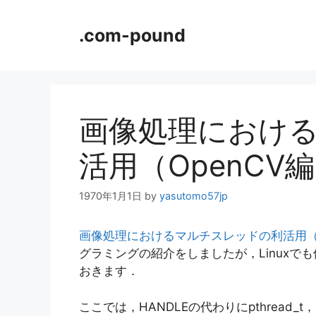
コ
ン
.com-pound
テ
ン
ツ
へ
ス
画像処理におけ
キ
ッ
活用（OpenCV編
プ
1970年1月1日
by
yasutomo57jp
画像処理におけるマルチスレッドの利活用（O
グラミングの紹介をしましたが，Linuxでも
おきます．
ここでは，HANDLEの代わりにpthread_t，Cr