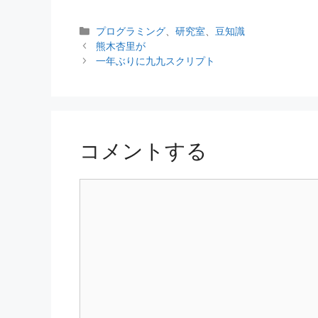
カ
プログラミング
、
研究室
、
豆知識
テ
熊木杏里が
ゴ
一年ぶりに九九スクリプト
リ
ー
コメントする
コ
メ
ン
ト