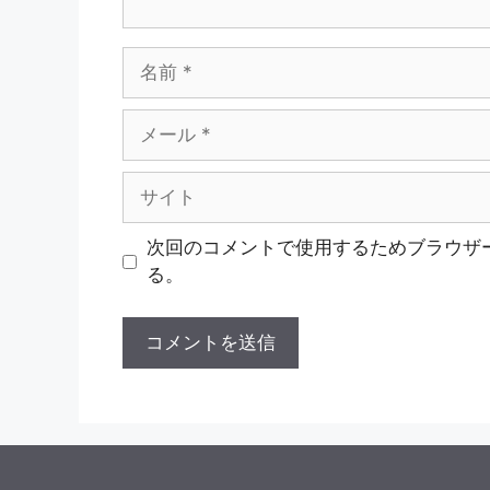
名
前
メ
ー
ル
サ
イ
ト
次回のコメントで使用するためブラウザ
る。