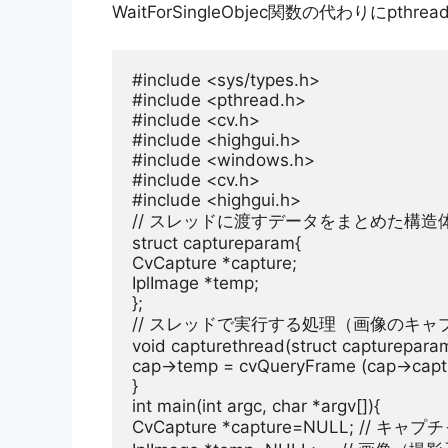
WaitForSingleObjec関数の代わりにpthre
#include 
<sys/types.h>
#include 
<pthread.h>
#include 
<cv.h>
#include 
<highgui.h>
#include 
<windows.h>
#include 
<cv.h>
#include 
<highgui.h>
// スレッドに渡すデータをまとめた構造
struct
 captureparam{

CvCapture *capture;

IplImage *temp;

// スレッドで実行する処理（画像のキャ
void
 capturethread(
struct
 captureparam
cap->temp = cvQueryFrame (cap->captu
int
 main(
int
 argc, 
char
 *argv[]){

CvCapture *capture=
NULL
; 
// キャプ