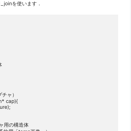
ad_joinを使います．
体
プチャ）
* cap){

re);

チャ用の構造体