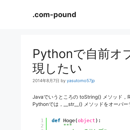
コ
ン
.com-pound
テ
ン
ツ
へ
ス
Pythonで自前
キ
ッ
現したい
プ
2014年8月7日
by
yasutomo57jp
Javaでいうところの toString() メソッド
Pythonでは，__str__() メソッドをオ
1
def
Hoge(
object
):
2
"""