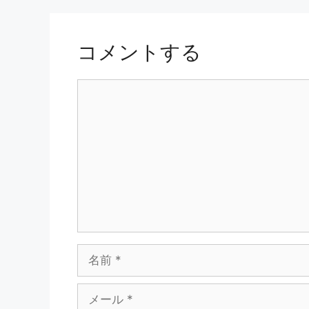
コメントする
コ
メ
ン
ト
名
前
メ
ー