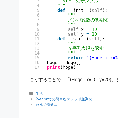
3
__str__のサンプル
4
"""
5
def
__init__(
self
):
6
"""
7
メンバ変数の初期化
8
"""
9
self
.x 
=
10
10
self
.y 
=
20
11
def
__str__(
self
):
12
"""
13
文字列表現を返す
14
"""
15
return
"(Hoge : x=%
16
hoge 
=
Hoge()
17
print
(hoge)
こうすることで，「(Hoge : x=10, y=2
カ
生活
テ
Pythonでの簡単なスレッド並列化
ゴ
台風で断念…
リ
ー