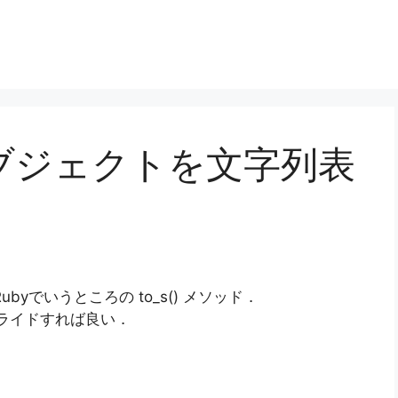
オブジェクトを文字列表
，Rubyでいうところの to_s() メソッド．
ーバーライドすれば良い．