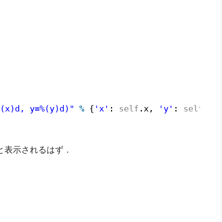
(x)d, y=%(y)d)"
%
{
'x'
: 
self
.x, 
'y'
: 
self
.y}
0)」と表示されるはず．