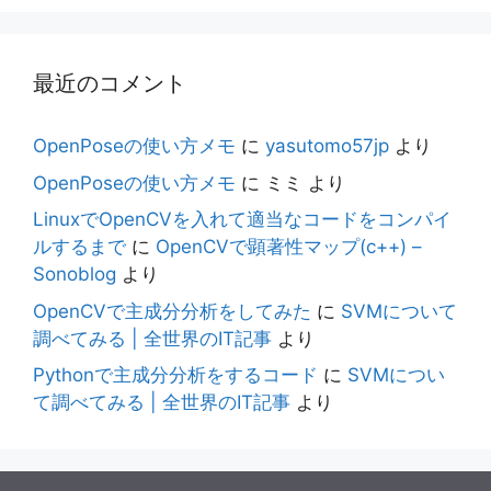
最近のコメント
OpenPoseの使い方メモ
に
yasutomo57jp
より
OpenPoseの使い方メモ
に
ミミ
より
LinuxでOpenCVを入れて適当なコードをコンパイ
ルするまで
に
OpenCVで顕著性マップ(c++) –
Sonoblog
より
OpenCVで主成分分析をしてみた
に
SVMについて
調べてみる | 全世界のIT記事
より
Pythonで主成分分析をするコード
に
SVMについ
て調べてみる | 全世界のIT記事
より