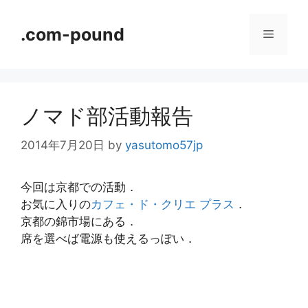
コ
ン
.com-pound
メ
テ
ン
ニ
ツ
へ
ノマド部活動報告
ス
ュ
キ
2014年7月20日
by
yasutomo57jp
ッ
ー
プ
今回は京都での活動．
お気に入りの
カフェ・ド・クリエ プラス
．
京都の錦市場にある．
席を選べば電源も使えるっぽい．