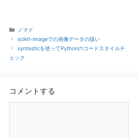
カ
ノマド
テ
scikit-imageでの画像データの扱い
ゴ
syntasticを使ってPythonのコードスタイルチ
リ
ェック
ー
コメントする
コ
メ
ン
ト