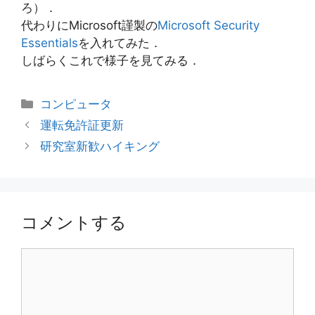
ろ）．
代わりにMicrosoft謹製の
Microsoft Security
Essentials
を入れてみた．
しばらくこれで様子を見てみる．
カ
コンピュータ
テ
運転免許証更新
ゴ
研究室新歓ハイキング
リ
ー
コメントする
コ
メ
ン
ト