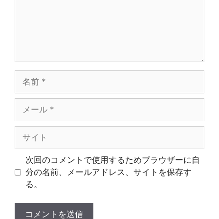
名
前
メ
ー
ル
サ
イ
ト
次回のコメントで使用するためブラウザーに自
分の名前、メールアドレス、サイトを保存す
る。