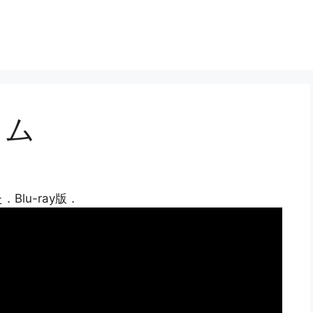
リム
lu-ray版．