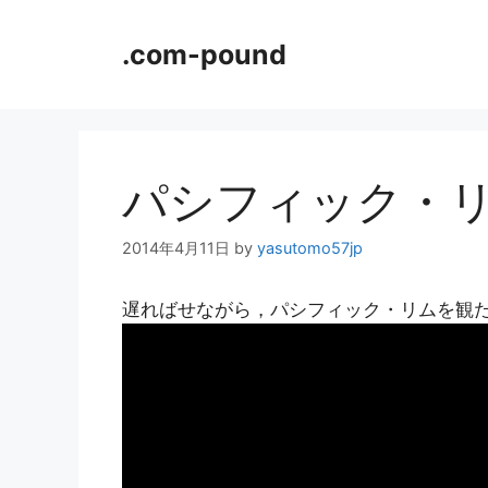
コ
ン
.com-pound
テ
ン
ツ
へ
ス
パシフィック・
キ
ッ
2014年4月11日
by
yasutomo57jp
プ
遅ればせながら，パシフィック・リムを観た．B