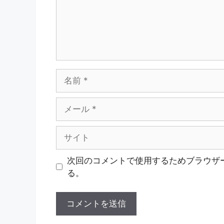
名
前
メ
ー
ル
サ
イ
ト
次回のコメントで使用するためブラウザ
る。