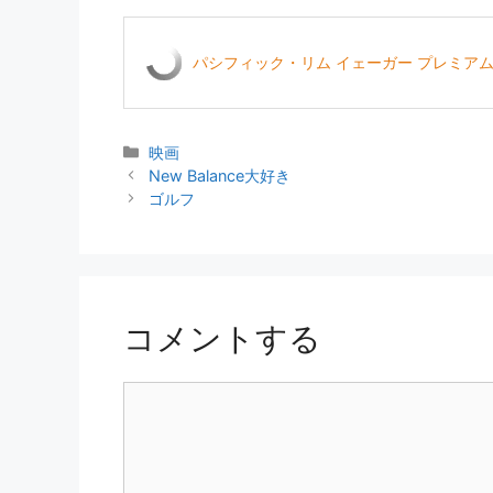
パシフィック・リム イェーガー プレミアムBOX 3
カ
映画
テ
New Balance大好き
ゴ
ゴルフ
リ
ー
コメントする
コ
メ
ン
ト