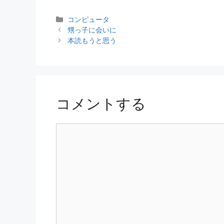
カ
コンピュータ
テ
甥っ子に会いに
ゴ
本読もうと思う
リ
ー
コメントする
コ
メ
ン
ト