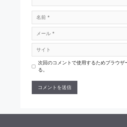
名
前
メ
ー
ル
サ
イ
ト
次回のコメントで使用するためブラウザ
る。