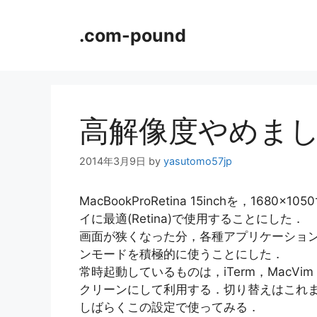
コ
ン
.com-pound
テ
ン
ツ
へ
ス
高解像度やめま
キ
ッ
2014年3月9日
by
yasutomo57jp
プ
MacBookProRetina 15inchを，1
イに最適(Retina)で使用することにした．
画面が狭くなった分，各種アプリケーション
ンモードを積極的に使うことにした．
常時起動しているものは，iTerm，MacVim，
クリーンにして利用する．切り替えはこれまで
しばらくこの設定で使ってみる．