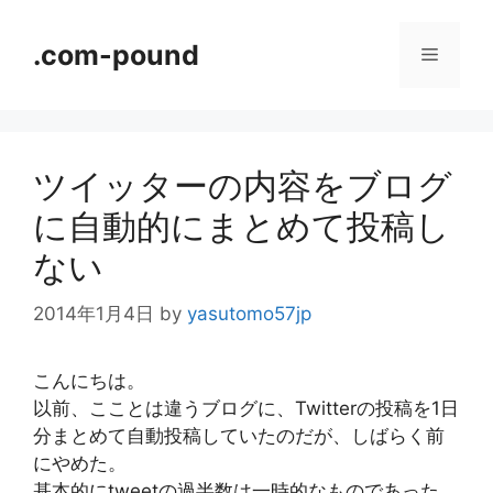
コ
ン
.com-pound
メ
テ
ン
ニ
ツ
へ
ツイッターの内容をブログ
ス
ュ
キ
に自動的にまとめて投稿し
ッ
ー
ない
プ
2014年1月4日
by
yasutomo57jp
こんにちは。
以前、こことは違うブログに、Twitterの投稿を1日
分まとめて自動投稿していたのだが、しばらく前
にやめた。
基本的にtweetの過半数は一時的なものであった