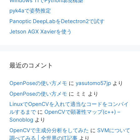
Windows 11でPython環境構築
pyk4aで姿勢推定
Panoptic DeepLabをDetectron2で試す
Jetson AGX Xavierを使う
最近のコメント
OpenPoseの使い方メモ
に
yasutomo57jp
より
OpenPoseの使い方メモ
に
ミミ
より
LinuxでOpenCVを入れて適当なコードをコンパイ
ルするまで
に
OpenCVで顕著性マップ(c++) –
Sonoblog
より
OpenCVで主成分分析をしてみた
に
SVMについて
調べてみる | 全世界のIT記事
より