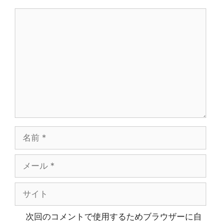
コ
メ
ン
ト
名
前
メ
ー
ル
サ
イ
ト
次回のコメントで使用するためブラウザーに自