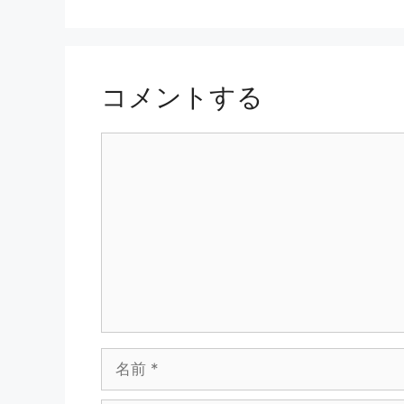
リ
ー
コメントする
コ
メ
ン
ト
名
前