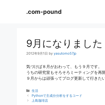
コ
ン
.com-pound
テ
ン
ツ
へ
ス
9月になりました
キ
ッ
2012年9月1日
by
yasutomo57jp
プ
気づけば８月がおわって、もう９月です。
うちの研究室もそろそろミーティングを再
９月からは頑張ってブログ更新して行きた
カ
生活
テ
Pythonで主成分分析をするコード
ゴ
上島珈琲店