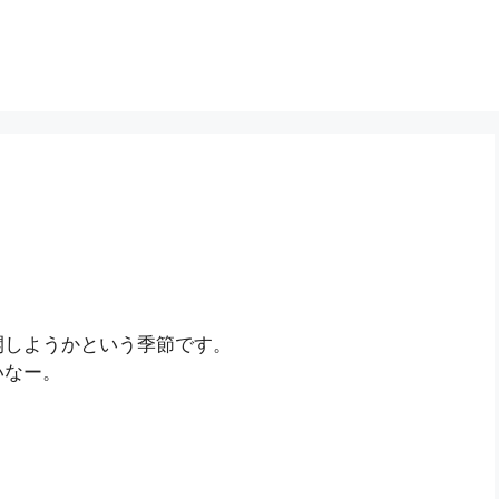
開しようかという季節です。
いなー。