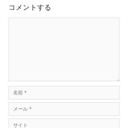
コメントする
コ
メ
ン
ト
名
前
メ
ー
ル
サ