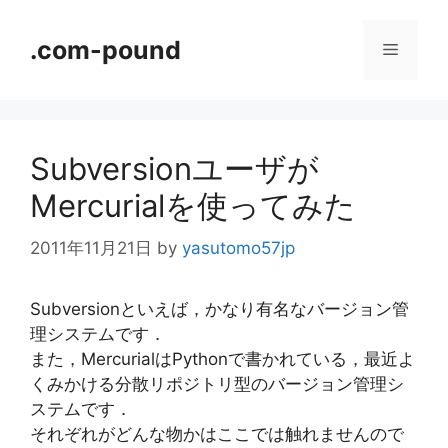
コ
ン
.com-pound
メ
テ
ン
ニ
ツ
へ
Subversionユーザが
ス
ュ
キ
Mercurialを使ってみた
ッ
ー
プ
2011年11月21日
by
yasutomo57jp
Subversionといえば，かなり有名なバージョン管
理システムです．
また，MercurialはPythonで書かれている，最近よ
くみかける分散リポジトリ型のバージョン管理シ
ステムです．
それぞれがどんな物かはここでは触れませんので