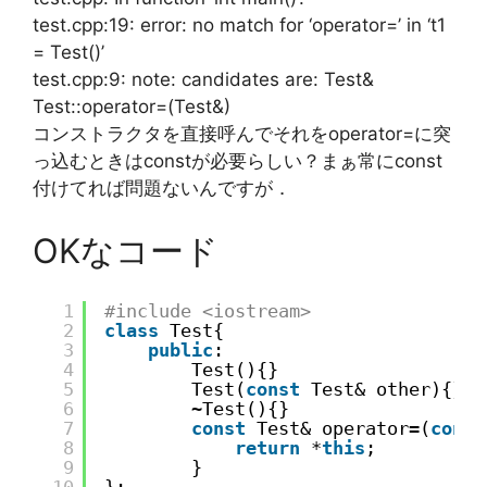
test.cpp:19: error: no match for ‘operator=’ in ‘t1
= Test()’
test.cpp:9: note: candidates are: Test&
Test::operator=(Test&)
コンストラクタを直接呼んでそれをoperator=に突
っ込むときはconstが必要らしい？まぁ常にconst
付けてれば問題ないんですが．
OKなコード
1
#include <iostream>
2
class
Test{
3
public
:
4
Test(){}
5
Test(
const
Test& other){}
6
~Test(){}
7
const
Test& operator=(
const
8
return
*
this
;
9
}