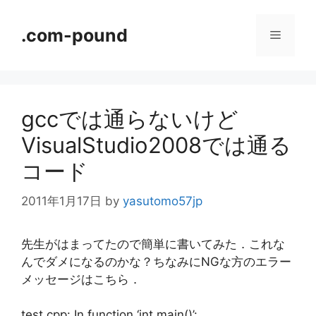
コ
ン
.com-pound
メ
テ
ン
ニ
ツ
へ
gccでは通らないけど
ス
ュ
キ
VisualStudio2008では通る
ッ
ー
コード
プ
2011年1月17日
by
yasutomo57jp
先生がはまってたので簡単に書いてみた．これな
んでダメになるのかな？ちなみにNGな方のエラー
メッセージはこちら．
test.cpp: In function ‘int main()’: