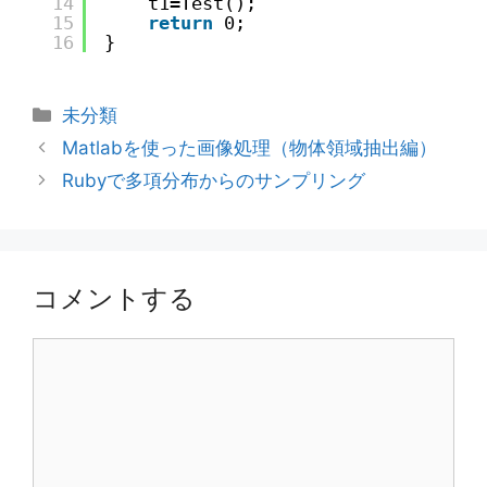
14
t1=Test();
15
return
0;
16
}
カ
未分類
テ
Matlabを使った画像処理（物体領域抽出編）
ゴ
Rubyで多項分布からのサンプリング
リ
ー
コメントする
コ
メ
ン
ト