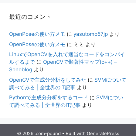
最近のコメント
OpenPoseの使い方メモ
に
yasutomo57jp
より
OpenPoseの使い方メモ
に
ミミ
より
LinuxでOpenCVを入れて適当なコードをコンパイ
ルするまで
に
OpenCVで顕著性マップ(c++) –
Sonoblog
より
OpenCVで主成分分析をしてみた
に
SVMについて
調べてみる | 全世界のIT記事
より
Pythonで主成分分析をするコード
に
SVMについ
て調べてみる | 全世界のIT記事
より
© 2026 .com-pound
• Built with
GeneratePress