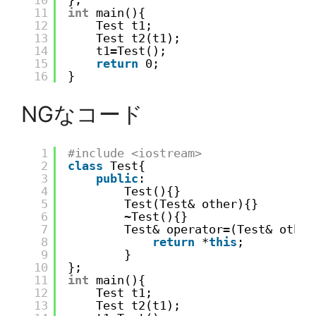
10
};
11
int
main(){
12
Test t1;
13
Test t2(t1);
14
t1=Test();
15
return
0;
16
}
NGなコード
1
#include <iostream>
2
class
Test{
3
public
:
4
Test(){}
5
Test(Test& other){}
6
~Test(){}
7
Test& operator=(Test& other
8
return
*
this
;
9
}
10
};
11
int
main(){
12
Test t1;
13
Test t2(t1);