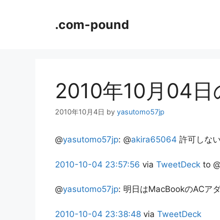
コ
ン
.com-pound
テ
ン
ツ
へ
ス
2010年10月04
キ
ッ
2010年10月4日
by
yasutomo57jp
プ
@
yasutomo57jp
:
@
akira65064
許可しない
2010-10-04
23:57:56
via
TweetDeck
to 
@
yasutomo57jp
:
明日はMacBookのAC
2010-10-04
23:38:48
via
TweetDeck