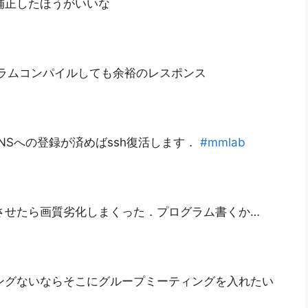
補正したほうがいいな
グラムコンパイルしても余裕のレスポンス
INSへの登録が済めばssh復活します．
#mmlab
させたら画質劣化しまくった．プログラム書くか…
ングないならそこにグループミーティングを入れたい