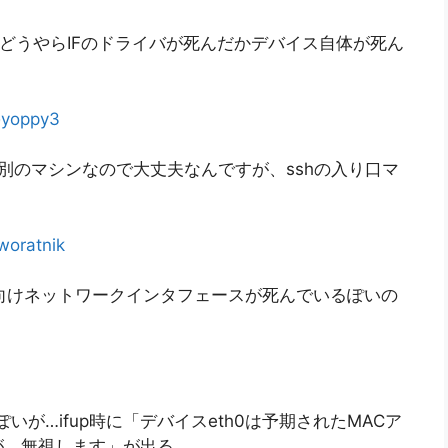
t．どうやらIFのドライバが死んだかデバイス自体が死ん
@
yoppy3
別のマシンなので大丈夫なんですが、sshの入り口マ
woratnik
向けネットワークインタフェースが死んでいるぽいの
いが…ifup時に「デバイスeth0は予期されたMACア
が，無視します」が出る．