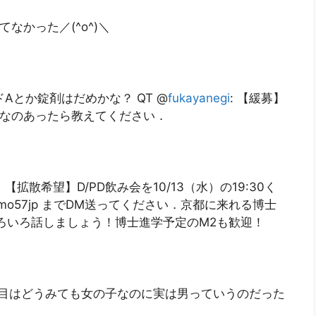
てなかった／(^o^)＼
Aとか錠剤はだめかな？ QT @
fukayanegi
: 【緩募】
メなのあったら教えてください．
拡散希望】D/PD飲み会を10/13（水）の19:30く
mo57jp までDM送ってください．京都に来れる博士
ろいろ話しましょう！博士進学予定のM2も歓迎！
目はどうみても女の子なのに実は男っていうのだった