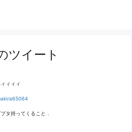
日のツイート
ィィィィ
@
akira65064
アダプタ持ってくること．