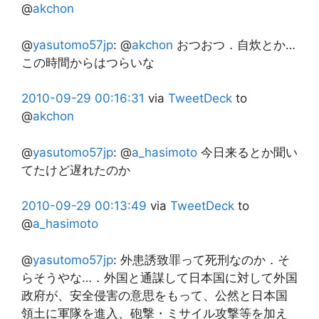
@
akchon
@
yasutomo57jp
:
@
akchon
おつおつ．自炊とか…
この時間からはつらいな
2010-09-29
00:16:31
via
TweetDeck
to
@
akchon
@
yasutomo57jp
:
@
a_hasimoto
今日来るとか聞い
てたけど遅れたのか
2010-09-29
00:13:49
via
TweetDeck
to
@
a_hasimoto
@
yasutomo57jp
:
外患誘致罪って死刑なのか．そ
らそうやな…．外国と通謀して日本国に対して外国
政府が、安全侵害の意思をもって、公然と日本国
領土に軍隊を進入、砲撃・ミサイル攻撃等を加え