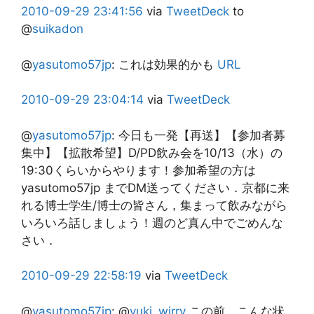
2010-09-29
23:41:56
via
TweetDeck
to
@
suikadon
@
yasutomo57jp
:
これは効果的かも
URL
2010-09-29
23:04:14
via
TweetDeck
@
yasutomo57jp
:
今日も一発【再送】【参加者募
集中】【拡散希望】D/PD飲み会を10/13（水）の
19:30くらいからやります！参加希望の方は
yasutomo57jp までDM送ってください．京都に来
れる博士学生/博士の皆さん，集まって飲みながら
いろいろ話しましょう！週のど真ん中でごめんな
さい．
2010-09-29
22:58:19
via
TweetDeck
@
yasutomo57jp
:
@
yuki_wirry
この前，こんな状