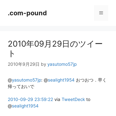
コ
ン
.com-pound
メ
テ
ン
ニ
ツ
へ
2010年09月29日のツイー
ス
ュ
キ
ト
ッ
ー
プ
2010年9月29日
by
yasutomo57jp
@
yasutomo57jp
:
@
sealight1954
おつおつ．早く
帰っておいで
2010-09-29
23:59:22
via
TweetDeck
to
@
sealight1954