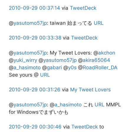
2010-09-29
00:37:14
via
TweetDeck
@
yasutomo57jp
:
taiwan 始まってる
URL
2010-09-29
00:33:38
via
TweetDeck
@
yasutomo57jp
:
My Tweet Lovers: @
akchon
@
yuki_wirry
@
yasutomo57jp
@
akira65064
@
a_hasimoto
@
gabari
@
y0s
@
RoadRoller_DA
See yours @
URL
2010-09-29
00:31:26
via
My Tweet Lovers
@
yasutomo57jp
:
@
a_hasimoto
これ
URL
MMPL
for Windowsでまずいかも
2010-09-29
00:30:46
via
TweetDeck
to