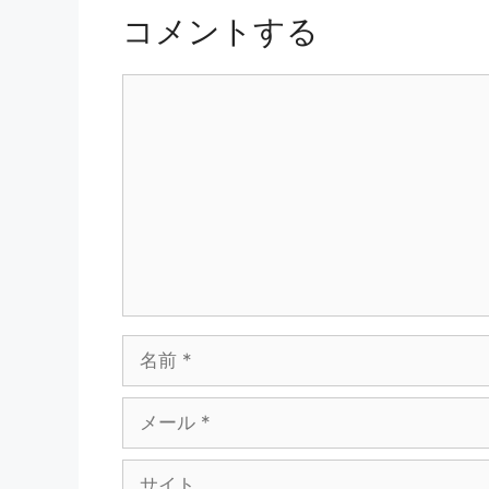
コメントする
コ
メ
ン
ト
名
前
メ
ー
ル
サ