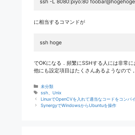
ssh -L 8080:piyo:80 foobar@hogehog
に相当するコマンドが
ssh hoge
でOKになる．頻繁にSSHする人には非常に
他にも設定項目はたくさんあるようなので
カ
未分類
テ
タ
ssh
、
Unix
ゴ
グ
LinuxでOpenCVを入れて適当なコードをコン
リ
SynergyでWindowsからUbuntuを操作
ー