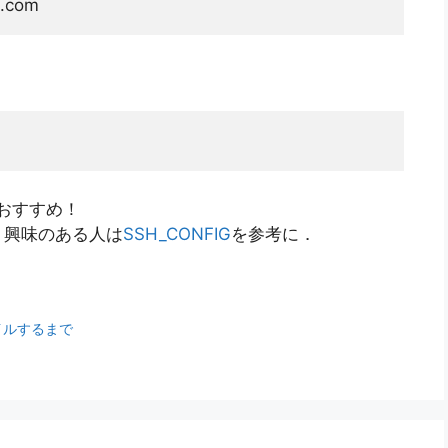
e.com
おすすめ！
，興味のある人は
SSH_CONFIG
を参考に．
パイルするまで