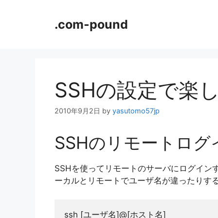
コ
ン
.com-pound
テ
ン
ツ
へ
ス
SSHの設定で楽
キ
ッ
2010年9月2日
by
yasutomo57jp
プ
SSHのリモートログ
SSHを使ってリモートのサーバにログイン
ーカルとリモートでユーザ名が違ったりす
ssh [ユーザ名]@[ホスト名]