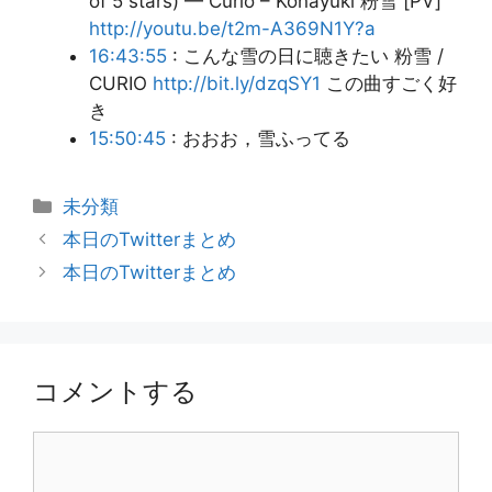
of 5 stars) — Curio – Konayuki 粉雪 [PV]
http://youtu.be/t2m-A369N1Y?a
16:43:55
: こんな雪の日に聴きたい 粉雪 /
CURIO
http://bit.ly/dzqSY1
この曲すごく好
き
15:50:45
: おおお，雪ふってる
カ
未分類
テ
本日のTwitterまとめ
ゴ
本日のTwitterまとめ
リ
ー
コメントする
コ
メ