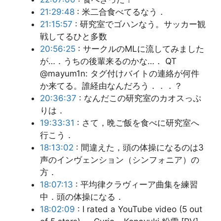
21:29:48
: 米二合食べてるなう．
21:15:57
: 研究室でゴハンなう。サッカー観
戦してるひと多数
20:56:25
: サークルのMLに流してみました
が…．うちの後輩来るのかな…． QT
@mayum1n: タグ付けバイトの連絡が何件
か来てる。誰経由なんだろう．．．？
20:36:37
: なんだこの研究室のカオスっぷ
りは．
19:33:31
: さて，晩ご飯を食べに研究室へ
行こう．
18:13:02
: 間違えた，頭の体操になるのは3
声のインヴェンション（シンフォニア）の
方．
18:07:13
: 平均律クラヴィーア曲集を練習
中．頭の体操になる．
18:02:09
: I rated a YouTube video (5 out