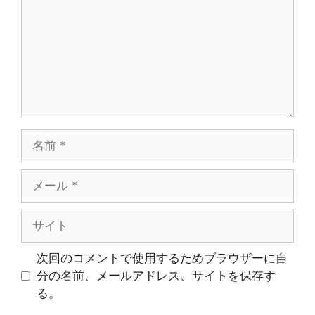
ン
ト
名
前
メ
ー
ル
サ
イ
ト
次回のコメントで使用するためブラウザーに自
分の名前、メールアドレス、サイトを保存す
る。