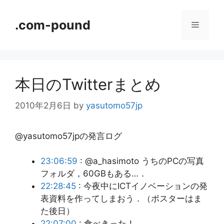
コ
ン
.com-pound
メ
テ
ン
ニ
ツ
へ
本日のTwitterまとめ
ス
ュ
キ
2010年2月6日
by
yasutomo57jp
ッ
ー
プ
@yasutomo57jpの発言ログ
23:06:59
: @a_hasimoto うちのPCの写真
フォルダ，60GBもある…．
22:28:45
: 今夜中にICTイノベーションの発
表資料を作ってしまおう．（ポスターはま
た後日）
22:07:00
: 食べきった！