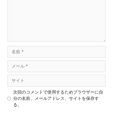
ン
ト
名
前
メ
ー
ル
サ
イ
ト
次回のコメントで使用するためブラウザーに自
分の名前、メールアドレス、サイトを保存す
る。