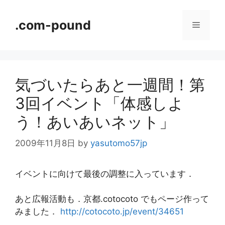
コ
ン
.com-pound
メ
テ
ン
ニ
ツ
へ
気づいたらあと一週間！第
ス
ュ
キ
3回イベント「体感しよ
ッ
ー
う！あいあいネット」
プ
2009年11月8日
by
yasutomo57jp
イベントに向けて最後の調整に入っています．
あと広報活動も．京都.cotocoto でもページ作って
みました．
http://cotocoto.jp/event/34651