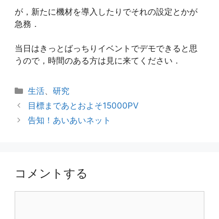
が，新たに機材を導入したりでそれの設定とかが
急務．
当日はきっとばっちりイベントでデモできると思
うので，時間のある方は見に来てください．
カ
生活
、
研究
テ
目標まであとおよそ15000PV
ゴ
告知！あいあいネット
リ
ー
コメントする
コ
メ