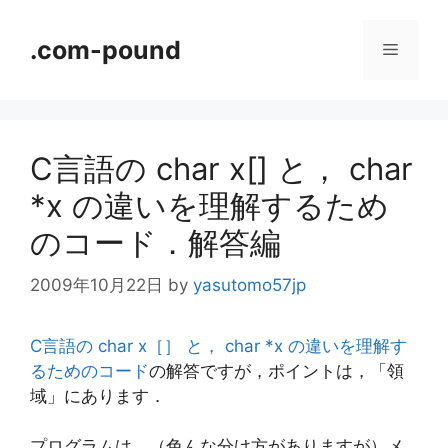
コ
ン
.com-pound
メ
テ
ン
ニ
ツ
へ
C言語の char x[] と， char
ス
ュ
キ
*x の違いを理解するため
ッ
ー
のコード．解答編
プ
2009年10月22日
by
yasutomo57jp
C言語の char x［］ と， char *x の違いを理解す
るためのコード
の解答ですが，ポイントは，「領
域」にあります．
プログラムは，（色んな分け方がありますが）メ