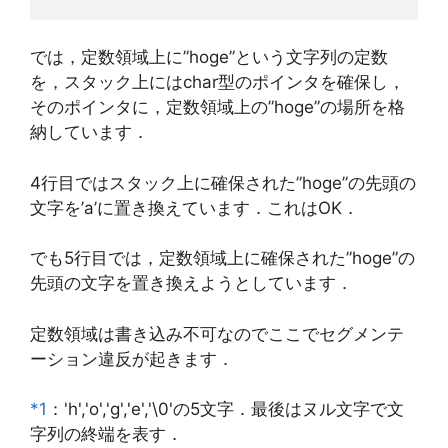
では，定数領域上に”hoge”という文字列の定数
を，スタック上にはchar型のポインタを確保し，
そのポインタに，定数領域上の”hoge”の場所を格
納しています．
4行目ではスタック上に確保された”hoge”の先頭の
文字を’a’に置き換えています．これはOK．
でも5行目では，定数領域上に確保された”hoge”の
先頭の文字を置き換えようとしています．
定数領域は書き込み不可なのでここでセグメンテ
ーション違反が起きます．
*1
：'h','o','g','e','\0'の5文字．最後はヌル文字で文
字列の終端を表す．