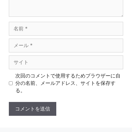
名
前
メ
ー
ル
サ
イ
ト
次回のコメントで使用するためブラウザーに自
分の名前、メールアドレス、サイトを保存す
る。