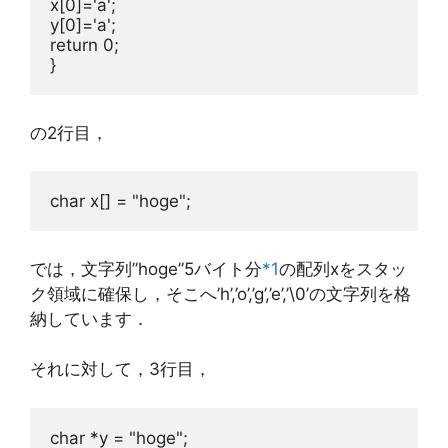
x[
0
]=
'a'
;

y[
0
]=
'a'
return
0
;

の2行目，
char
 x[] = 
"hoge"
では，文字列”hoge”5バイト分
*1
の配列xをスタッ
ク領域に確保し，そこへ’h’,’o’,’g’,’e’,’\0’の文字列を格
納しています．
それに対して，3行目，
char
 *y = 
"hoge"