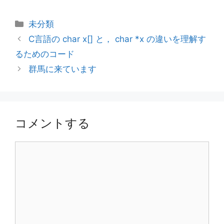
カ
未分類
テ
C言語の char x[] と， char *x の違いを理解す
ゴ
るためのコード
リ
群馬に来ています
ー
コメントする
コ
メ
ン
ト