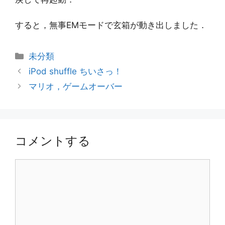
すると，無事EMモードで玄箱が動き出しました．
カ
未分類
テ
iPod shuffle ちいさっ！
ゴ
マリオ，ゲームオーバー
リ
ー
コメントする
コ
メ
ン
ト