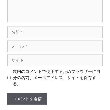
名
前
メ
ー
ル
サ
イ
ト
次回のコメントで使用するためブラウザーに自
分の名前、メールアドレス、サイトを保存す
る。