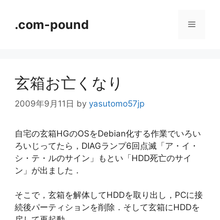
コ
ン
.com-pound
メ
テ
ン
ニ
ツ
へ
玄箱お亡くなり
ス
ュ
キ
2009年9月11日
by
yasutomo57jp
ッ
ー
プ
自宅の玄箱HGのOSをDebian化する作業でいろい
ろいじってたら，DIAGランプ6回点滅「ア・イ・
シ・テ・ルのサイン」もとい「HDD死亡のサイ
ン」が出ました．
そこで，玄箱を解体してHDDを取り出し，PCに接
続後パーティションを削除．そして玄箱にHDDを
戻して再起動．