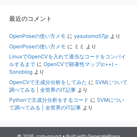
最近のコメント
OpenPoseの使い方メモ
に
yasutomo57jp
より
OpenPoseの使い方メモ
に
ミミ
より
LinuxでOpenCVを入れて適当なコードをコンパイ
ルするまで
に
OpenCVで顕著性マップ(c++) –
Sonoblog
より
OpenCVで主成分分析をしてみた
に
SVMについて
調べてみる | 全世界のIT記事
より
Pythonで主成分分析をするコード
に
SVMについ
て調べてみる | 全世界のIT記事
より
© 2026 .com-pound
• Built with
GeneratePress