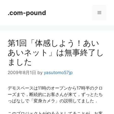
コ
ン
.com-pound
メ
テ
ン
ニ
ツ
へ
第1回「体感しよう！あい
ス
ュ
キ
あいネット」は無事終了し
ッ
ー
ました
プ
2009年8月1日
by
yasutomo57jp
デモスペースは11時のオープンから17時半のクロ
ーズまで，断続的にお客さんが来て，ずっとたち
っぱなしで「変身カメラ」の説明してました．
このプロジェクトがやろうとしてることが，お客