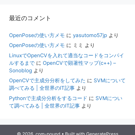
最近のコメント
OpenPoseの使い方メモ
に
yasutomo57jp
より
OpenPoseの使い方メモ
に
ミミ
より
LinuxでOpenCVを入れて適当なコードをコンパイ
ルするまで
に
OpenCVで顕著性マップ(c++) –
Sonoblog
より
OpenCVで主成分分析をしてみた
に
SVMについて
調べてみる | 全世界のIT記事
より
Pythonで主成分分析をするコード
に
SVMについ
て調べてみる | 全世界のIT記事
より
© 2026 .com-pound
• Built with
GeneratePress