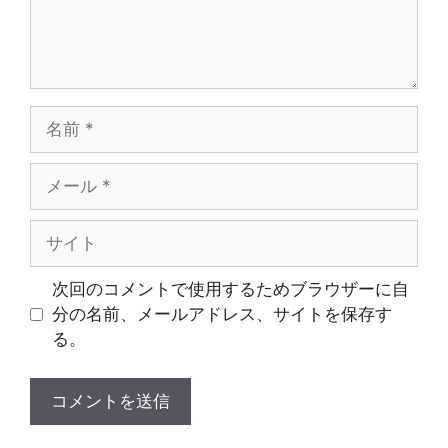
名
前
メ
ー
ル
サ
イ
ト
次回のコメントで使用するためブラウザーに自
分の名前、メールアドレス、サイトを保存す
る。