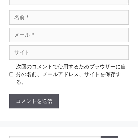
名
前
メ
ー
ル
サ
イ
ト
次回のコメントで使用するためブラウザーに自
分の名前、メールアドレス、サイトを保存す
る。