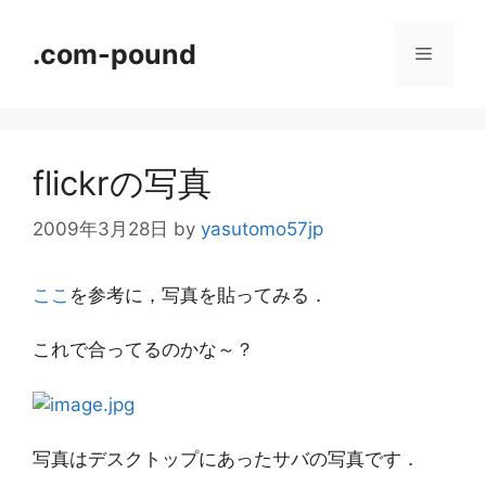
コ
ン
.com-pound
メ
テ
ン
ニ
ツ
へ
flickrの写真
ス
ュ
キ
2009年3月28日
by
yasutomo57jp
ッ
ー
プ
ここ
を参考に，写真を貼ってみる．
これで合ってるのかな～？
写真はデスクトップにあったサバの写真です．