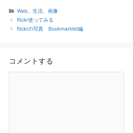
カ
Web
、
生活
、
画像
テ
flickr使ってみる
ゴ
flickrの写真 Bookmarklet編
リ
ー
コメントする
コ
メ
ン
ト