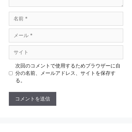
名
前
メ
ー
ル
サ
イ
ト
次回のコメントで使用するためブラウザーに自
分の名前、メールアドレス、サイトを保存す
る。