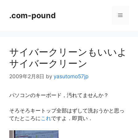
コ
ン
.com-pound
メ
テ
ン
ニ
ツ
へ
サイバークリーンもいいよ
ス
ュ
キ
サイバークリーン
ッ
ー
プ
2009年2月8日
by
yasutomo57jp
パソコンのキーボード，汚れてませんか？
そろそろキートップ全部はずして洗おうかと思っ
てたところに
これ
ですよ．即買い．