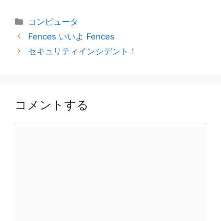
カ
コンピュータ
テ
Fences いいよ Fences
ゴ
セキュリティインシデント！
リ
ー
コメントする
コ
メ
ン
ト