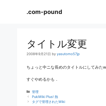
コ
ン
.com-pound
テ
ン
ツ
へ
ス
タイトル変更
キ
ッ
2008年9月21日
by
yasutomo57jp
プ
ちょっと中ニな長めのタイトルにしてみた
すぐやめるかも．
カ
管理
テ
PukiWiki Plus! 熱
ゴ
タグで管理されたWiki