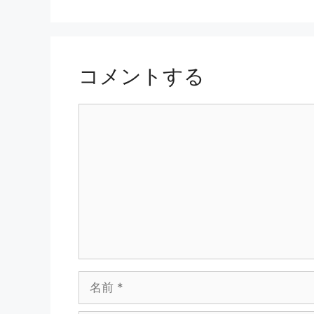
リ
ー
コメントする
コ
メ
ン
ト
名
前