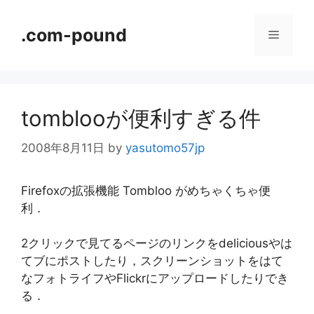
コ
ン
.com-pound
メ
テ
ン
ニ
ツ
へ
tomblooが便利すぎる件
ス
ュ
キ
2008年8月11日
by
yasutomo57jp
ッ
ー
プ
Firefoxの拡張機能 Tombloo がめちゃくちゃ便
利．
2クリックで見てるページのリンクをdeliciousやは
てブにポストしたり，スクリーンショットをはて
なフォトライフやFlickrにアップロードしたりでき
る．