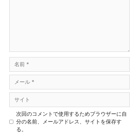
ン
ト
名
前
メ
ー
ル
サ
イ
ト
次回のコメントで使用するためブラウザーに自
分の名前、メールアドレス、サイトを保存す
る。