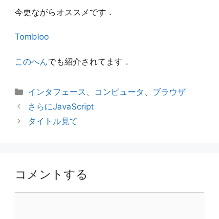
今更ながらオススメです．
Tombloo
このへん
でも紹介されてます．
カ
インタフェース
、
コンピュータ
、
ブラウザ
テ
さらにJavaScript
ゴ
タイトル見て
リ
ー
コメントする
コ
メ