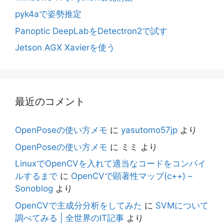
pyk4aで姿勢推定
Panoptic DeepLabをDetectron2で試す
Jetson AGX Xavierを使う
最近のコメント
OpenPoseの使い方メモ
に
yasutomo57jp
より
OpenPoseの使い方メモ
に
ミミ
より
LinuxでOpenCVを入れて適当なコードをコンパイ
ルするまで
に
OpenCVで顕著性マップ(c++) –
Sonoblog
より
OpenCVで主成分分析をしてみた
に
SVMについて
調べてみる | 全世界のIT記事
より