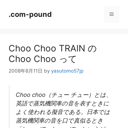
コ
ン
.com-pound
メ
テ
ン
ニ
ツ
へ
Choo Choo TRAIN の
ス
ュ
キ
Choo Choo って
ッ
ー
プ
2008年8月11日
by
yasutomo57jp
Choo choo（チュー チュー）とは、
英語で蒸気機関車の音を表すときに
よく使われる擬音である。日本では
蒸気機関車の音を口で真似るとき