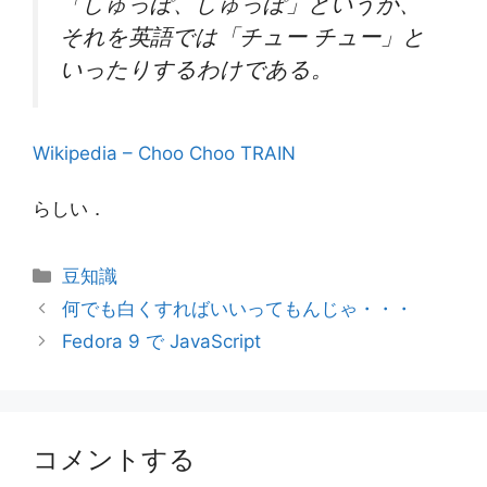
「しゅっぽ、しゅっぽ」というが、
それを英語では「チュー チュー」と
いったりするわけである。
Wikipedia – Choo Choo TRAIN
らしい．
カ
豆知識
テ
何でも白くすればいいってもんじゃ・・・
ゴ
Fedora 9 で JavaScript
リ
ー
コメントする