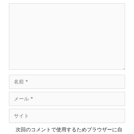
コ
メ
ン
ト
名
前
メ
ー
ル
サ
イ
ト
次回のコメントで使用するためブラウザーに自