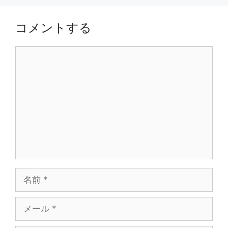
コメントする
コ
メ
ン
ト
名
前
メ
ー
ル