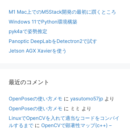
M1 Mac上でのM5Stack開発の最初に躓くところ
Windows 11でPython環境構築
pyk4aで姿勢推定
Panoptic DeepLabをDetectron2で試す
Jetson AGX Xavierを使う
最近のコメント
OpenPoseの使い方メモ
に
yasutomo57jp
より
OpenPoseの使い方メモ
に
ミミ
より
LinuxでOpenCVを入れて適当なコードをコンパイ
ルするまで
に
OpenCVで顕著性マップ(c++) –