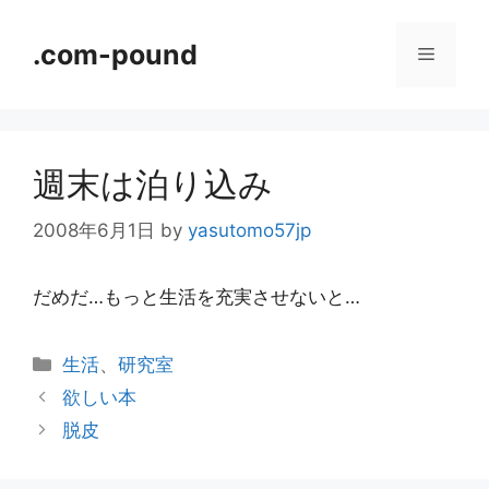
コ
ン
.com-pound
メ
テ
ン
ニ
ツ
へ
週末は泊り込み
ス
ュ
キ
2008年6月1日
by
yasutomo57jp
ッ
ー
プ
だめだ…もっと生活を充実させないと…
カ
生活
、
研究室
テ
欲しい本
ゴ
脱皮
リ
ー