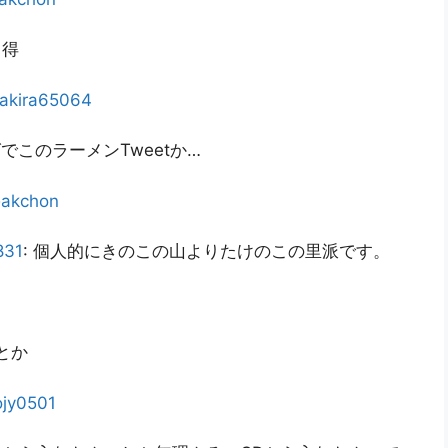
く得
akira65064
でこのラーメンTweetか…
@
akchon
831
: 個人的にきのこの山よりたけのこの里派です。
とか
ojy0501