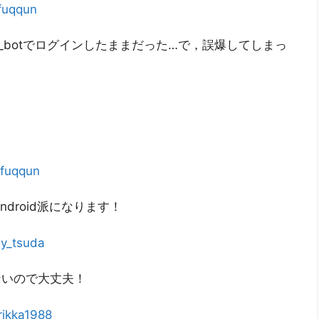
fuqqun
shi_botでログインしたままだった…で，誤爆してしまっ
fuqqun
droid派になります！
@
y_tsuda
いので大丈夫！
rikka1988