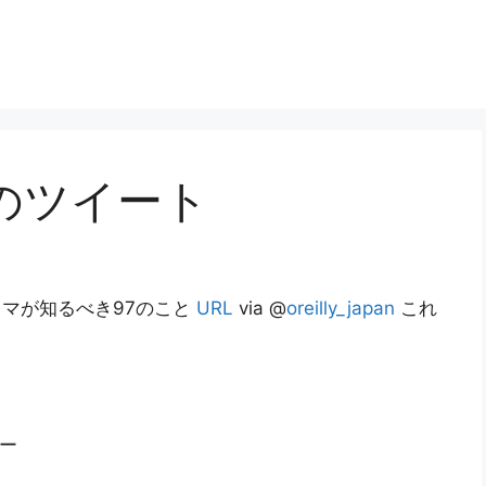
日のツイート
 プログラマが知るべき97のこと
URL
via @
oreilly_japan
これ
ー