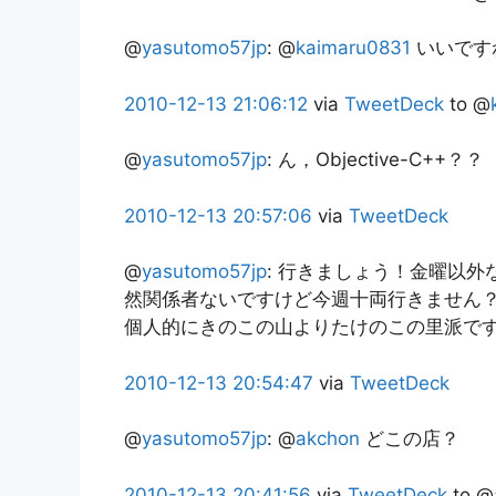
@
yasutomo57jp
:
@
kaimaru0831
いいです
2010-12-13
21:06:12
via
TweetDeck
to @
@
yasutomo57jp
:
ん，Objective-C++？？
2010-12-13
20:57:06
via
TweetDeck
@
yasutomo57jp
:
行きましょう！金曜以外な
然関係者ないですけど今週十両行きません？R
個人的にきのこの山よりたけのこの里派で
2010-12-13
20:54:47
via
TweetDeck
@
yasutomo57jp
:
@
akchon
どこの店？
2010-12-13
20:41:56
via
TweetDeck
to @