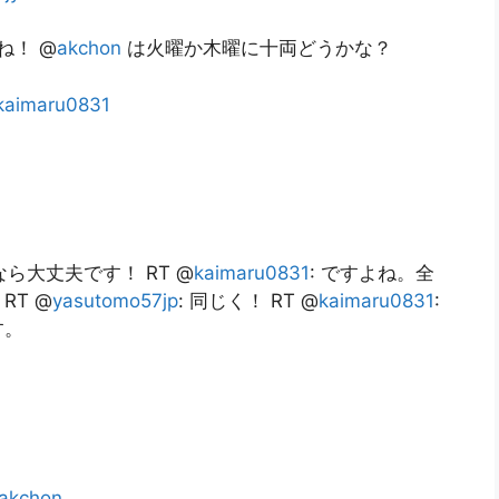
ね！ @
akchon
は火曜か木曜に十両どうかな？
kaimaru0831
ら大丈夫です！ RT @
kaimaru0831
: ですよね。全
T @
yasutomo57jp
: 同じく！ RT @
kaimaru0831
:
す。
akchon