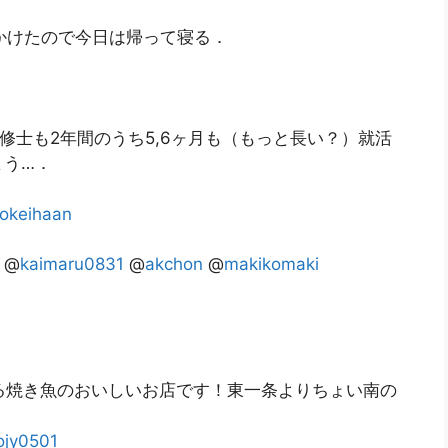
かけたので今日は帰って寝る．
修士も2年間のうち5,6ヶ月も（もっと長い？）就活
まう…．
okeihaan
: @
kaimaru0831
@
akchon
@
makikomaki
る焼き魚のおいしいお店です！東一条よりちょい南の
ojy0501