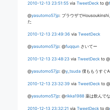
2010-12-13
23:51:55
via
TweetDeck
to @
@
yasutomo57jp
:
ブラウザでHousoukin
た
2010-12-13
23:49:36
via
TweetDeck
@
yasutomo57jp
:
@
fuqqun
さいてー
2010-12-13
23:48:23
via
TweetDeck
to @
@
yasutomo57jp
:
@
y_tsuda
僕ももうすぐAn
2010-12-13
23:32:39
via
TweetDeck
to 
@
yasutomo57jp
:
@
rikka1988
薬は飲んでな
2010-12-13
23:32:21
via
TweetDeck
to @