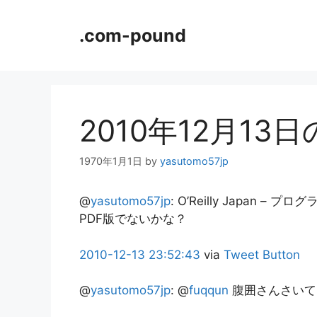
コ
ン
.com-pound
テ
ン
ツ
へ
ス
2010年12月13
キ
ッ
1970年1月1日
by
yasutomo57jp
プ
@
yasutomo57jp
:
O’Reilly Japan –
PDF版でないかな？
2010-12-13
23:52:43
via
Tweet Button
@
yasutomo57jp
:
@
fuqqun
腹囲さんさいて