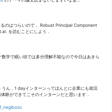
ku
のテーマの論文読まないとまずいなぁ…
のはつらいので， Robust Principal Component
orre et.al. を読むことにしよう．
チ数学で眠い頭では多分理解不能なので今日はあきら
n
うん，1 dayインターンってほんとに企業にも就活
務体験ができてこそのインターンだと思います．
f_negibozu