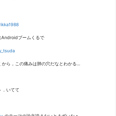
rikka1988
ndroidブームくるで
y_tsuda
くから，この痛みは肺の穴だなとわかる…
～．いてて