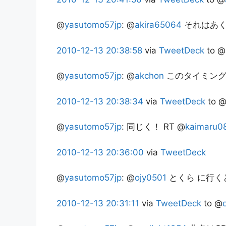
@
yasutomo57jp
:
@
akira65064
それはあ
2010-12-13
20:38:58
via
TweetDeck
to @
@
yasutomo57jp
:
@
akchon
このタイミング
2010-12-13
20:38:34
via
TweetDeck
to 
@
yasutomo57jp
:
同じく！ RT @
kaimaru0
2010-12-13
20:36:00
via
TweetDeck
@
yasutomo57jp
:
@
ojy0501
とくら に行く
2010-12-13
20:31:11
via
TweetDeck
to @