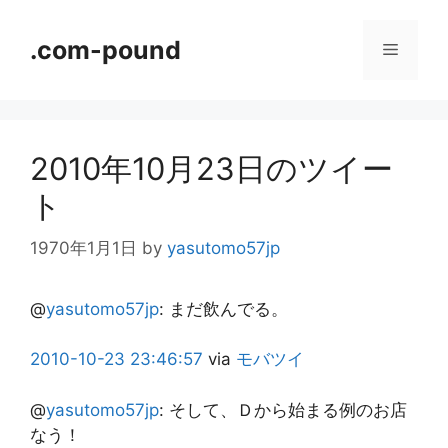
コ
ン
.com-pound
メ
テ
ン
ニ
ツ
へ
2010年10月23日のツイー
ス
ュ
キ
ト
ッ
ー
プ
1970年1月1日
by
yasutomo57jp
@
yasutomo57jp
:
まだ飲んでる。
2010-10-23
23:46:57
via
モバツイ
@
yasutomo57jp
:
そして、Ｄから始まる例のお店
なう！