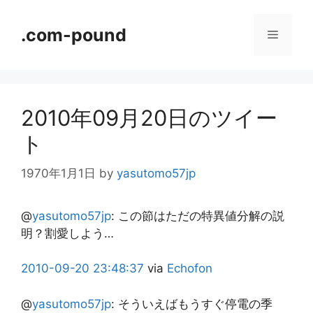
コ
ン
.com-pound
メ
テ
ン
ニ
ツ
へ
2010年09月20日のツイー
ス
ュ
キ
ト
ッ
ー
プ
1970年1月1日
by
yasutomo57jp
@
yasutomo57jp
:
この節はただの特異値分解の説
明？割愛しよう…
2010-09-20
23:48:37
via
Echofon
@
yasutomo57jp
:
そういえばもうすぐ停電の季