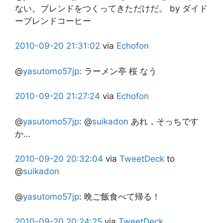
ない。ブレンドをつくってきただけだ。 by ダイド
ーブレンドコーヒー
2010-09-20
21:31:02
via
Echofon
@
yasutomo57jp
:
ラーメン亭 桜 なう
2010-09-20
21:27:24
via
Echofon
@
yasutomo57jp
:
@
suikadon
あれ，そっちです
か…
2010-09-20
20:32:04
via
TweetDeck
to
@
suikadon
@
yasutomo57jp
:
晩ご飯食べて帰る！
2010-09-20
20:24:25
via
TweetDeck