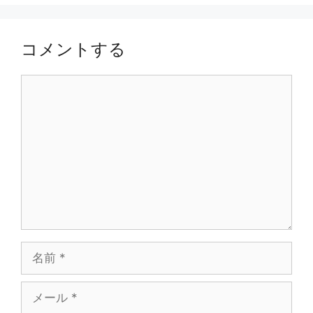
コメントする
コ
メ
ン
ト
名
前
メ
ー