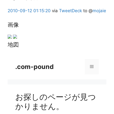
2010-09-12
01:15:20
via
TweetDeck
to @
mojaie
画像
地図