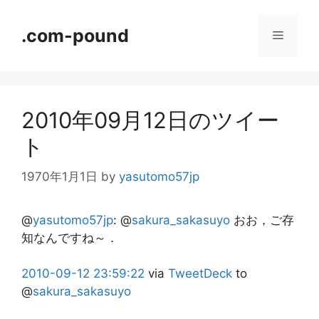
コ
ン
.com-pound
メ
テ
ン
ニ
ツ
へ
2010年09月12日のツイー
ス
ュ
キ
ト
ッ
ー
プ
1970年1月1日
by
yasutomo57jp
@
yasutomo57jp
:
@
sakura_sakasuyo
おお，ご存
知なんですね～．
2010-09-12
23:59:22
via
TweetDeck
to
@
sakura_sakasuyo