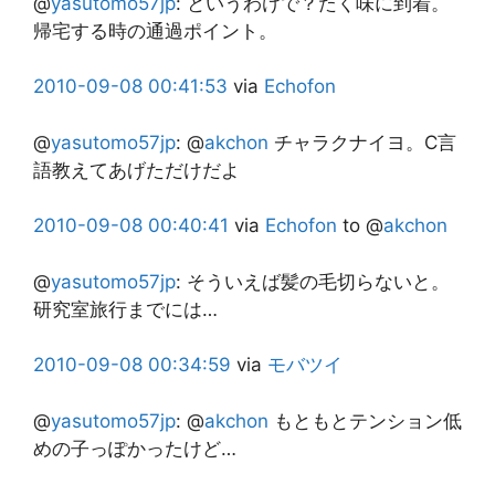
@
yasutomo57jp
:
というわけで？たく味に到着。
帰宅する時の通過ポイント。
2010-09-08
00:41:53
via
Echofon
@
yasutomo57jp
:
@
akchon
チャラクナイヨ。C言
語教えてあげただけだよ
2010-09-08
00:40:41
via
Echofon
to @
akchon
@
yasutomo57jp
:
そういえば髪の毛切らないと。
研究室旅行までには…
2010-09-08
00:34:59
via
モバツイ
@
yasutomo57jp
:
@
akchon
もともとテンション低
めの子っぽかったけど…