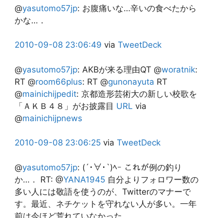
@
yasutomo57jp
:
お腹痛いな…辛いの食べたから
かな…．
2010-09-08
23:06:49
via
TweetDeck
@
yasutomo57jp
:
AKBが来る理由QT @
woratnik
:
RT @
room66plus
: RT @
gunonayuta
RT
@
mainichijpedit
: 京都造形芸術大の新しい校歌を
「ＡＫＢ４８」がお披露目
URL
via
@
mainichijpnews
2010-09-08
23:06:25
via
TweetDeck
@
yasutomo57jp
:
(´･∀･`)ﾍｰ これが例の釣り
か…． RT: @
YANA1945
自分よりフォロワー数の
多い人には敬語を使うのが、Twitterのマナーで
す。最近、ネチケットを守れない人が多い。一年
前は今ほど荒れていなかった。