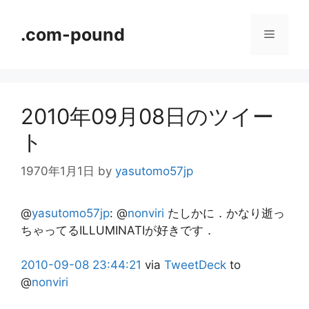
コ
ン
.com-pound
メ
テ
ン
ニ
ツ
へ
2010年09月08日のツイー
ス
ュ
キ
ト
ッ
ー
プ
1970年1月1日
by
yasutomo57jp
@
yasutomo57jp
:
@
nonviri
たしかに．かなり逝っ
ちゃってるILLUMINATIが好きです．
2010-09-08
23:44:21
via
TweetDeck
to
@
nonviri