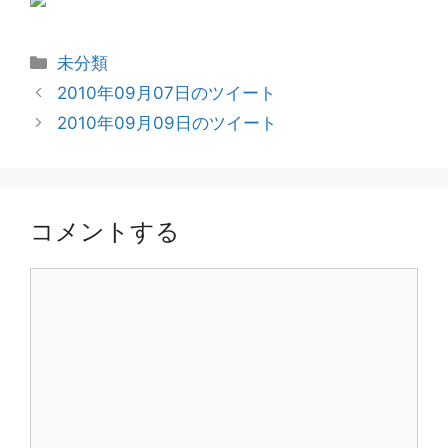
カ
未分類
テ
2010年09月07日のツイート
ゴ
2010年09月09日のツイート
リ
ー
コメントする
コ
メ
ン
ト