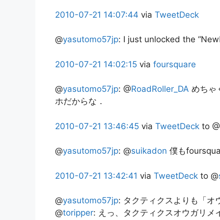
2010-07-21
14:07:44
via
TweetDeck
@
yasutomo57jp
:
I just unlocked the “Ne
2010-07-21
14:02:15
via
foursquare
@
yasutomo57jp
:
@
RoadRoller_DA
めちゃ
ホだからな．
2010-07-21
13:46:45
via
TweetDeck
to @
@
yasutomo57jp
:
@
suikadon
僕もfoursq
2010-07-21
13:42:41
via
TweetDeck
to @
@
yasutomo57jp
:
タクティクスよりも「オウ
@
toripper
: えっ、タクティクスオウガリメ