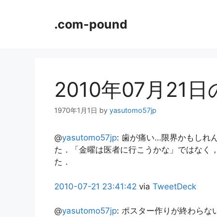
コ
ン
.com-pound
テ
ン
ツ
へ
ス
2010年07月21
キ
ッ
1970年1月1日
by
yasutomo57jp
プ
@
yasutomo57jp
:
歯が痛い…限界かもしれん
た．「金曜は医者に行こうかな」ではなく
た．
2010-07-21
23:41:42
via
TweetDeck
@
yasutomo57jp
:
ポスター作りが終わらな