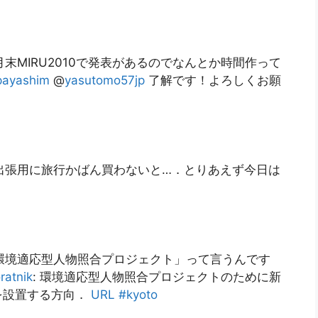
末MIRU2010で発表があるのでなんとか時間作って
payashim
@
yasutomo57jp
了解です！よろしくお願
出張用に旅行かばん買わないと…．とりあえず今日は
環境適応型人物照合プロジェクト」って言うんです
ratnik
: 環境適応型人物照合プロジェクトのために新
を設置する方向．
URL
#kyoto