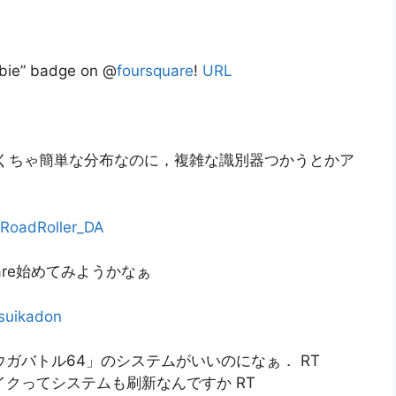
wbie” badge on @
foursquare
!
URL
くちゃ簡単な分布なのに，複雑な識別器つかうとかア
RoadRoller_DA
uare始めてみようかなぁ
suikadon
ガバトル64」のシステムがいいのになぁ． RT
イクってシステムも刷新なんですか RT