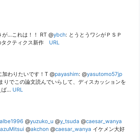
が…これは！！ RT @
ybch
: とうとうワシがＰＳＰ
のタクティクス新作
URL
加わりたいです！T @
payashim
: @
yasutomo57jp
まりでこの論文読んでいらして、ディスカッションを
えば…
URL
albe1996
@
yuzuko_u
@
y_tsuda
@
caesar_wanya
azuMitsui
@
akchon
@
caesar_wanya
イケメン大好