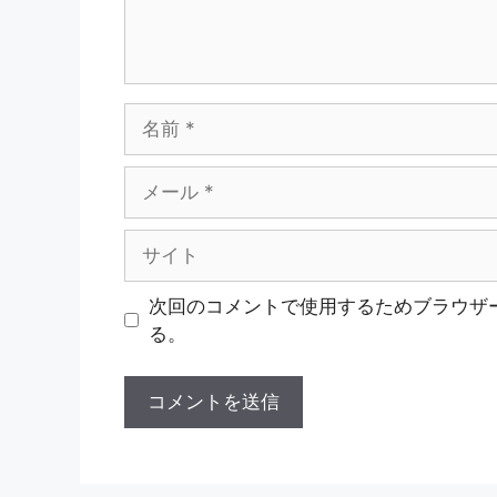
名
前
メ
ー
ル
サ
イ
ト
次回のコメントで使用するためブラウザ
る。