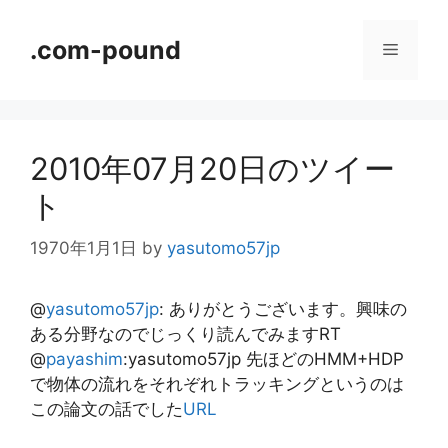
コ
ン
.com-pound
メ
テ
ン
ニ
ツ
へ
2010年07月20日のツイー
ス
ュ
キ
ト
ッ
ー
プ
1970年1月1日
by
yasutomo57jp
@
yasutomo57jp
:
ありがとうございます。興味の
ある分野なのでじっくり読んでみますRT
@
payashim
:yasutomo57jp 先ほどのHMM+HDP
で物体の流れをそれぞれトラッキングというのは
この論文の話でした
URL