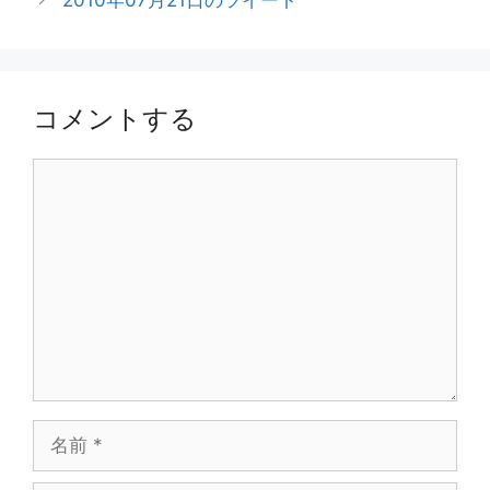
2010年07月21日のツイート
リ
ー
コメントする
コ
メ
ン
ト
名
前