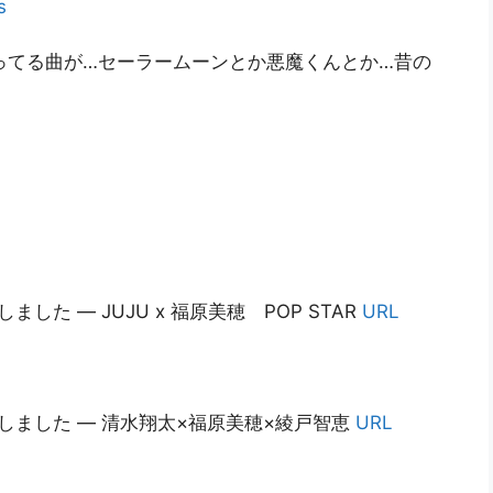
s
ってる曲が…セーラームーンとか悪魔くんとか…昔の
しました — JUJU x 福原美穂 POP STAR
URL
評価しました — 清水翔太×福原美穂×綾戸智恵
URL