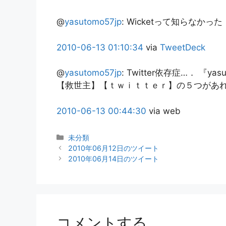
@
yasutomo57jp
:
Wicketって知らなかっ
2010-06-13
01:10:34
via
TweetDeck
@
yasutomo57jp
:
Twitter依存症…． 『
【救世主】【ｔｗｉｔｔｅｒ】の５つがあ
2010-06-13
00:44:30
via web
カ
未分類
テ
2010年06月12日のツイート
ゴ
2010年06月14日のツイート
リ
ー
コメントする