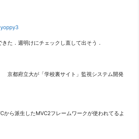
@
yoppy3
できた．週明けにチェックし直して出そう．
． 京都府立大が「学校裏サイト」監視システム開発
VCから派生したMVC2フレームワークが使われてるよ