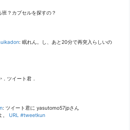
る班？カプセルを探すの？
suikadon
: 眠れん。し、あと20分で再突入らしいの
か．ツイート君．
n
: ツイート君に yasutomo57jpさん
よ。
URL
#tweetkun