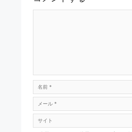
コ
メ
ン
ト
名
前
メ
ー
ル
サ
イ
ト