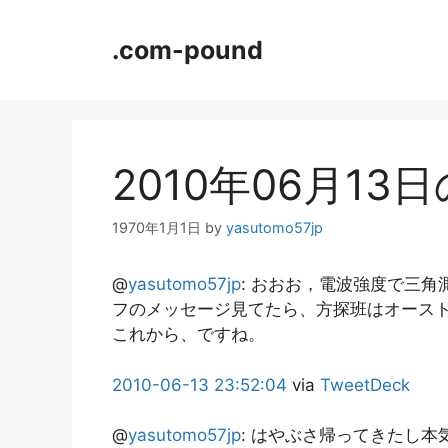
コ
ン
.com-pound
テ
ン
ツ
へ
ス
2010年06月13
キ
ッ
1970年1月1日
by
yasutomo57jp
プ
@
yasutomo57jp
:
おおお，電波強度で三角測
フのメッセージ見てたら、方探班はオース
これから、ですね。
2010-06-13
23:52:04
via
TweetDeck
@
yasutomo57jp
:
はやぶさ帰ってきたし本気