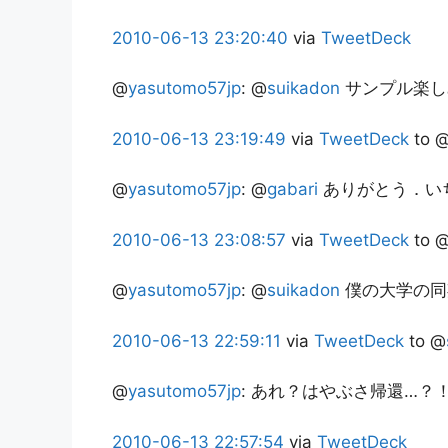
2010-06-13
23:20:40
via
TweetDeck
@
yasutomo57jp
:
@
suikadon
サンプル楽し
2010-06-13
23:19:49
via
TweetDeck
to 
@
yasutomo57jp
:
@
gabari
ありがとう．い
2010-06-13
23:08:57
via
TweetDeck
to 
@
yasutomo57jp
:
@
suikadon
僕の大学の同
2010-06-13
22:59:11
via
TweetDeck
to @
@
yasutomo57jp
:
あれ？はやぶさ帰還…？
2010-06-13
22:57:54
via
TweetDeck