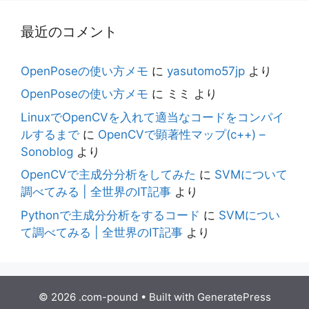
最近のコメント
OpenPoseの使い方メモ
に
yasutomo57jp
より
OpenPoseの使い方メモ
に
ミミ
より
LinuxでOpenCVを入れて適当なコードをコンパイ
ルするまで
に
OpenCVで顕著性マップ(c++) –
Sonoblog
より
OpenCVで主成分分析をしてみた
に
SVMについて
調べてみる | 全世界のIT記事
より
Pythonで主成分分析をするコード
に
SVMについ
て調べてみる | 全世界のIT記事
より
© 2026 .com-pound
• Built with
GeneratePress