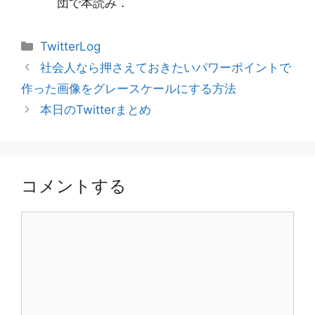
団で本読み．
カ
TwitterLog
テ
社会人なら押さえておきたいパワーポイントで
ゴ
作った画像をグレースケールにする方法
リ
本日のTwitterまとめ
ー
コメントする
コ
メ
ン
ト