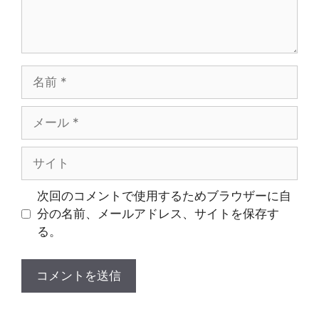
名
前
メ
ー
ル
サ
イ
ト
次回のコメントで使用するためブラウザーに自
分の名前、メールアドレス、サイトを保存す
る。