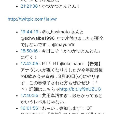
21:21:38
: かつかつとんとん！
http://twitpic.com/1alvvr
19:44:19
: @a_hasimoto さんと
@schwalbe1996 とで片付けましたが完全
ではないです． @mayum1n
18:50:16
: 今日こそ「かつかつとんとん」
に行く！
17:42:05
: RT！ RT @okeihaan: 【告知】
アナウンスが遅くなりましたが今年度最後
のD飲み会＠京都，3月30日(火)にやりま
す．この春修了された方もぜひぜひ（＾
＾）詳細はこちら→
http://bit.ly/9nUZUG
17:40:55
: 共用卓汚すぎ．散らかってると
かいうレベルじゃない．
16:01:56
: わ～い，参加します！ QT