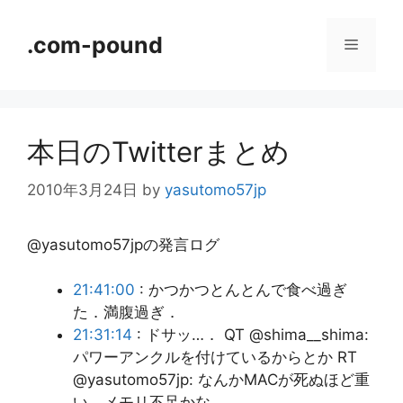
コ
ン
.com-pound
メ
テ
ン
ニ
ツ
へ
本日のTwitterまとめ
ス
ュ
キ
2010年3月24日
by
yasutomo57jp
ッ
ー
プ
@yasutomo57jpの発言ログ
21:41:00
: かつかつとんとんで食べ過ぎ
た．満腹過ぎ．
21:31:14
: ドサッ…． QT @shima__shima:
パワーアンクルを付けているからとか RT
@yasutomo57jp: なんかMACが死ぬほど重
い。メモリ不足かな