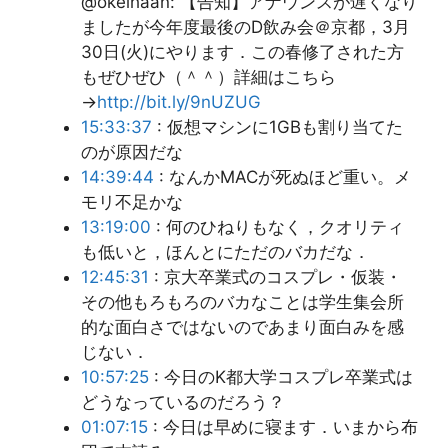
@okeihaan: 【告知】アナウンスが遅くなり
ましたが今年度最後のD飲み会＠京都，3月
30日(火)にやります．この春修了された方
もぜひぜひ（＾＾）詳細はこちら
→
http://bit.ly/9nUZUG
15:33:37
: 仮想マシンに1GBも割り当てた
のが原因だな
14:39:44
: なんかMACが死ぬほど重い。メ
モリ不足かな
13:19:00
: 何のひねりもなく，クオリティ
も低いと，ほんとにただのバカだな．
12:45:31
: 京大卒業式のコスプレ・仮装・
その他もろもろのバカなことは学生集会所
的な面白さではないのであまり面白みを感
じない．
10:57:25
: 今日のK都大学コスプレ卒業式は
どうなっているのだろう？
01:07:15
: 今日は早めに寝ます．いまから布