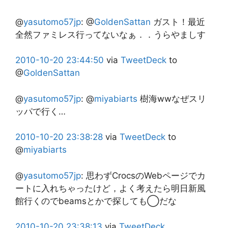
@
yasutomo57jp
:
@
GoldenSattan
ガスト！最近
全然ファミレス行ってないなぁ．．うらやましす
2010-10-20
23:44:50
via
TweetDeck
to
@
GoldenSattan
@
yasutomo57jp
:
@
miyabiarts
樹海wwなぜスリ
ッパで行く…
2010-10-20
23:38:28
via
TweetDeck
to
@
miyabiarts
@
yasutomo57jp
:
思わずCrocsのWebページでカ
ートに入れちゃったけど，よく考えたら明日新風
館行くのでbeamsとかで探しても◯だな
2010-10-20
23:38:13
via
TweetDeck