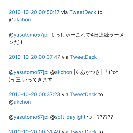
2010-10-20
00:50:17
via
TweetDeck
to
@
akchon
@
yasutomo57jp
:
よっしゃーこれで4日連続ラーメ
ンだ！
2010-10-20
00:37:47
via
TweetDeck
@
yasutomo57jp
:
@
akchon
|←あかつき| ┗(^o^
)┓三 いってきます
2010-10-20
00:37:23
via
TweetDeck
to
@
akchon
@
yasutomo57jp
:
@
soft_daylight
つ「??????」
2010-10-20
00:31:49
via
TweetDeck
to