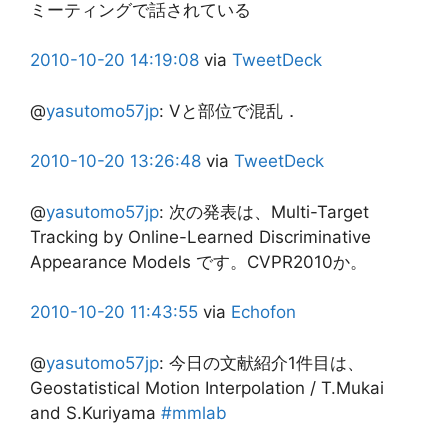
ミーティングで話されている
2010-10-20
14:19:08
via
TweetDeck
@
yasutomo57jp
:
Vと部位で混乱．
2010-10-20
13:26:48
via
TweetDeck
@
yasutomo57jp
:
次の発表は、Multi-Target
Tracking by Online-Learned Discriminative
Appearance Models です。CVPR2010か。
2010-10-20
11:43:55
via
Echofon
@
yasutomo57jp
:
今日の文献紹介1件目は、
Geostatistical Motion Interpolation / T.Mukai
and S.Kuriyama
#mmlab