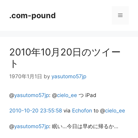
コ
ン
.com-pound
メ
テ
ン
ニ
ツ
へ
2010年10月20日のツイー
ス
ュ
キ
ト
ッ
ー
プ
1970年1月1日
by
yasutomo57jp
@
yasutomo57jp
:
@
cielo_ee
つ iPad
2010-10-20
23:55:58
via
Echofon
to @
cielo_ee
@
yasutomo57jp
:
眠い…今日は早めに帰るか…