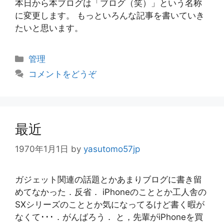
本日から本ブログは「ブログ（笑）」という名称
に変更します。 もっといろんな記事を書いていき
たいと思います。
カ
管理
テ
コメントをどうぞ
ゴ
リ
ー
最近
1970年1月1日
by
yasutomo57jp
ガジェット関連の話題とかあまりブログに書き留
めてなかった．反省． iPhoneのこととか工人舎の
SXシリーズのこととか気になってるけど書く暇が
なくて･･･．がんばろう． と，先輩がiPhoneを買