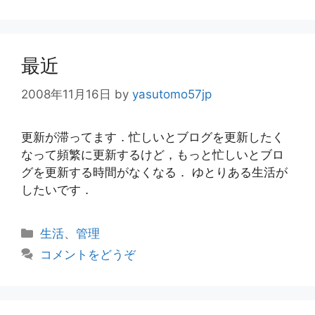
リ
ー
最近
2008年11月16日
by
yasutomo57jp
更新が滞ってます．忙しいとブログを更新したく
なって頻繁に更新するけど，もっと忙しいとブロ
グを更新する時間がなくなる． ゆとりある生活が
したいです．
カ
生活
、
管理
テ
コメントをどうぞ
ゴ
リ
ー