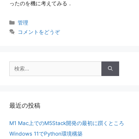
ったのを機に考えてみる．
カ
管理
テ
コメントをどうぞ
ゴ
リ
ー
検
索:
最近の投稿
M1 Mac上でのM5Stack開発の最初に躓くところ
Windows 11でPython環境構築