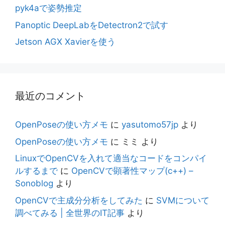
pyk4aで姿勢推定
Panoptic DeepLabをDetectron2で試す
Jetson AGX Xavierを使う
最近のコメント
OpenPoseの使い方メモ
に
yasutomo57jp
より
OpenPoseの使い方メモ
に
ミミ
より
LinuxでOpenCVを入れて適当なコードをコンパイ
ルするまで
に
OpenCVで顕著性マップ(c++) –
Sonoblog
より
OpenCVで主成分分析をしてみた
に
SVMについて
調べてみる | 全世界のIT記事
より