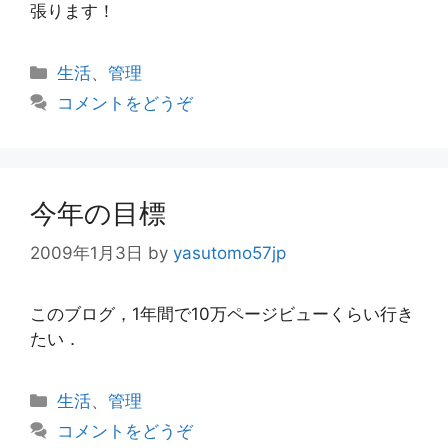
張ります！
カ
生活
、
管理
テ
コメントをどうぞ
ゴ
リ
ー
今年の目標
2009年1月3日
by
yasutomo57jp
このブログ，1年間で10万ページビューくらい行き
たい．
カ
生活
、
管理
テ
コメントをどうぞ
ゴ