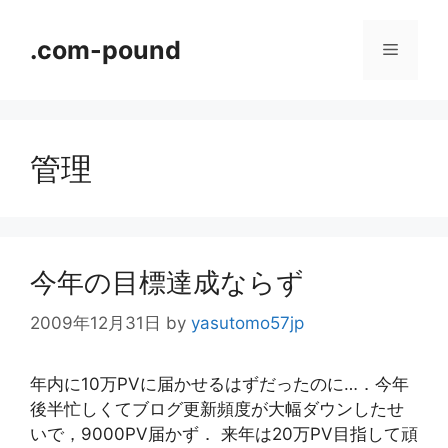
コ
ン
.com-pound
メ
テ
ン
ニ
ツ
へ
管理
ス
ュ
キ
ッ
ー
プ
今年の目標達成ならず
2009年12月31日
by
yasutomo57jp
年内に10万PVに届かせるはずだったのに…．今年
後半忙しくてブログ更新頻度が大幅ダウンしたせ
いで，9000PV届かず． 来年は20万PV目指して頑